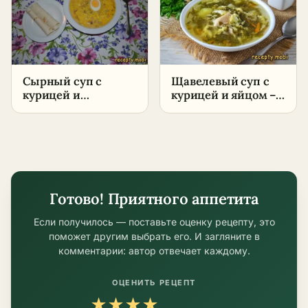
условиях
Сырный суп с
Щавелевый суп с
курицей и
курицей и яйцом –
плавленным сыром
пошаговый рецепт
– нежный рецепт за
35 минут
Готово! Приятного аппетита
Если получилось — поставьте оценку рецепту, это
поможет другим выбрать его. И загляните в
комментарии: автор отвечает каждому.
ОЦЕНИТЬ РЕЦЕПТ
★
★
★
★
★