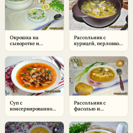
Окрошка на
Рассольник с
сыворотке и
курицей, перловкой
сметане –
и солёными
пошаговый рецепт
огурцами –
в домашних
пошаговый рецепт
условиях
в домашних
условиях
Суп с
Рассольник с
консервированной
фасолью и
красной фасолью –
солёными
пошаговый рецепт
огурцами –
в домашних
пошаговый рецепт
условиях
в домашних