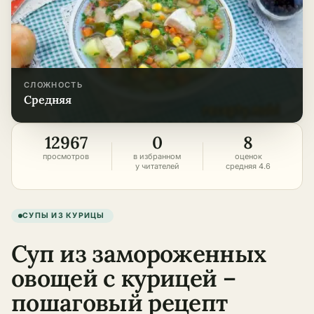
СЛОЖНОСТЬ
средняя
12967
0
8
просмотров
в избранном
оценок
у читателей
средняя 4.6
СУПЫ ИЗ КУРИЦЫ
Суп из замороженных
овощей с курицей –
пошаговый рецепт