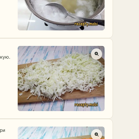
нкую.
При