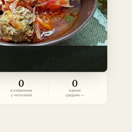
0
0
в избранном
оценок
у читателей
средняя —