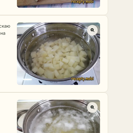
ускаю
 на