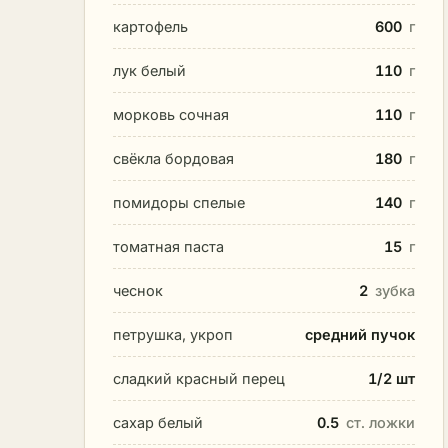
картофель
600
г
лук белый
110
г
морковь сочная
110
г
свёкла бордовая
180
г
помидоры спелые
140
г
томатная паста
15
г
чеснок
2
зубка
петрушка, укроп
средний пучок
сладкий красный перец
1/2 шт
сахар белый
0.5
ст. ложки