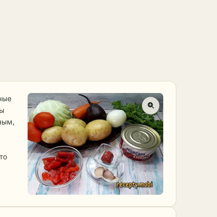
ные
бы
ным,
й
то