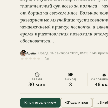
питательный суп всего за полчаса – 
от борща на свежем мясе. Большое кол
разваристые мягчайшие куски говядин
ненавязчивый привкус чесночка, а глав
время приготовления позволили этому
обосноваться…
·
Среда, 14 сентября 2022, 09:13
·
1745 прос
Артём
★
★
★
★
★
—
(0)
⏱
🍽
🔥
ВРЕМЯ
ВЫХОД
КАЛОРИЙ
30 мин
8
46 кк
К приготовлению
Поделиться
В из