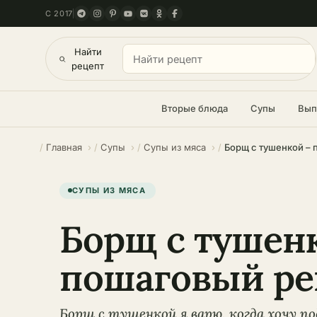
С 2017
Найти
рецепт
Вторые блюда
Супы
Вып
Главная
Супы
Супы из мяса
Борщ с тушенкой – 
СУПЫ ИЗ МЯСА
Борщ с тушен
пошаговый ре
Борщ с тушенкой я варю, когда хочу п