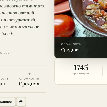
невозможно отличить
ичество овощей,
ы и аккуратный,
ное – минимальное
 блюду
СЛОЖНОСТЬ
средняя
мотров
·
1745
⭐
просмотров
НОСТЬ
СЛОЖНОСТЬ
ал
Средняя
бранное