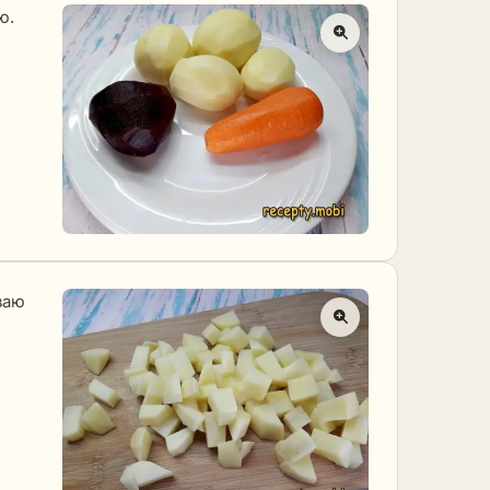
ю.
заю