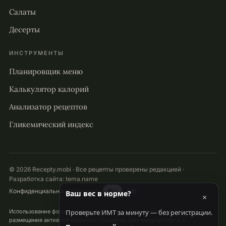
Салаты
Десерты
ИНСТРУМЕНТЫ
Планировщик меню
Калькулятор калорий
Анализатор рецептов
Гликемический индекс
© 2026 Recepty.mobi · Все рецепты проверены редакцией ·
Разработка сайта:
tema.name
Конфиденциальность
Контакты
RU
EN
Ваш вес в норме?
×
Проверьте ИМТ за минуту — без регистрации.
Использование фото и других материалов разрешается при условии
размещения активной обратной ссылки на сайт recepty.mobi и с