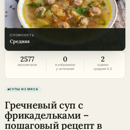
СЛОЖНОСТЬ
средняя
2577
0
2
просмотров
в избранном
оценок
у читателей
средняя 5.0
СУПЫ ИЗ МЯСА
Гречневый суп с
фрикадельками –
пошаговый рецепт в