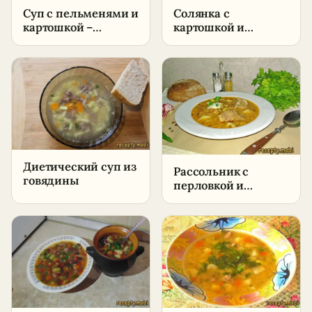
Суп с пельменями и
Солянка с
картошкой –
картошкой и
пошаговый рецепт
колбасой без
в домашних
маслин –
условиях
пошаговый рецепт
в домашних
условиях
Диетический суп из
Рассольник с
говядины
перловкой и
солёными
огурцами –
пошаговый рецепт
в домашних
условиях