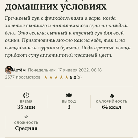
домашних условиях
Гречневый суп с фрикадельками я варю, когда
хочется сытного и питательного супа на каждый
день. Это весьма сытный и вкусный суп для всей
семьи. Приготовить можно как на воде, так и на
овощном или курином бульоне. Поджаренные овощи
придают супу аппетитный красивый цвет.
·
Понедельник, 17 января 2022, 08:18
·
Артём
★
★
★
★
★
2577 просмотров
·
5.0
(2)
⏱
🍽
🔥
ВРЕМЯ
ВЫХОД
КАЛОРИЙНОСТЬ
35 мин
3
64 ккал
⭐
СЛОЖНОСТЬ
Средняя