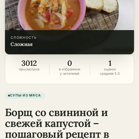
СЛОЖНОСТЬ
сложная
3012
0
1
просмотров
в избранном
оценок
у читателей
средняя 5.0
СУПЫ ИЗ МЯСА
Борщ со свининой и
свежей капустой –
пошаговый рецепт в