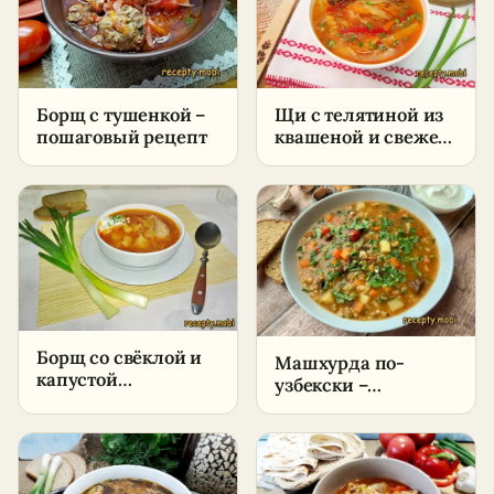
Борщ с тушенкой –
Щи с телятиной из
пошаговый рецепт
квашеной и свежей
капусты
Борщ со свёклой и
Машхурда по-
капустой
узбекски –
классический –
пошаговый рецепт
пошаговый рецепт
в домашних
в домашних
условиях
условиях