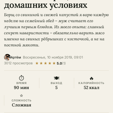
домашних условиях
Борщ со свининой и свежей капустой я варю каждую
неделю на семейный обед – муж считает его
лучшим первым блюдом. Из моего опыта: главный
секрет наваристости – обязательно варить мясо
именно на свиных рёбрышках с косточкой, а не на
постной мякоти.
·
Воскресенье, 10 ноября 2019, 09:01
·
Артём
★
★
★
★
★
3012 просмотров
·
5.0
(1)
⏱
🍽
🔥
ВРЕМЯ
ВЫХОД
КАЛОРИЙНОСТЬ
90 мин
5
52 ккал
⭐
СЛОЖНОСТЬ
Сложная