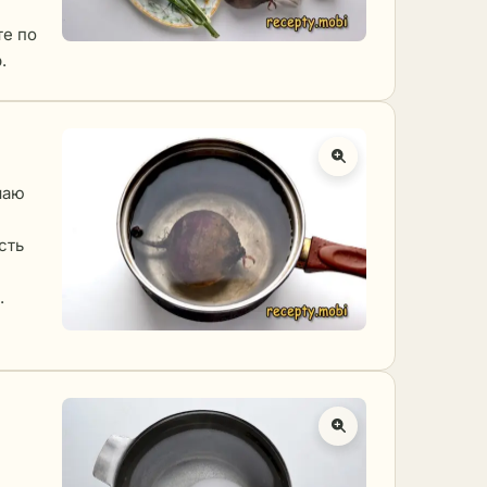
те по
.
шаю
сть
.