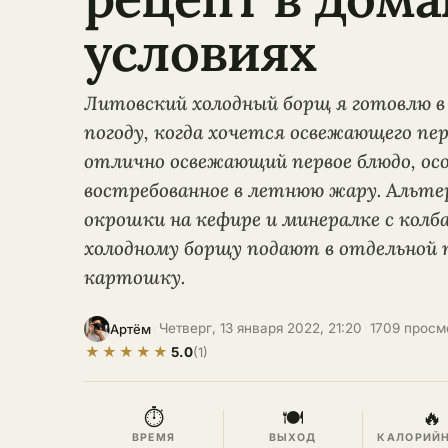
условиях
Литовский холодный борщ я готовлю 
погоду, когда хочется освежающего пер
отлично освежающий первое блюдо, ос
востребованное в летнюю жару. Альте
окрошки на кефире и минералке с колба
холодному борщу подают в отдельной 
картошку.
·
Четверг, 13 января 2022, 21:20
·
1709 просм
Артём
★
★
★
★
★
5.0
(1)
⏱
🍽
🔥
ВРЕМЯ
ВЫХОД
КАЛОРИЙ