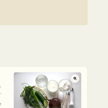
о
.
т