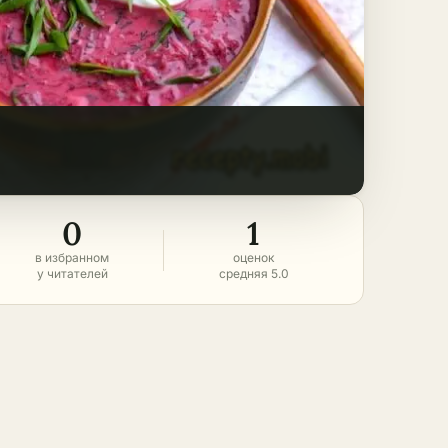
0
1
в избранном
оценок
у читателей
средняя 5.0