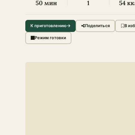
50 мин
1
54 кк
К приготовлению
Поделиться
В из
Режим готовки