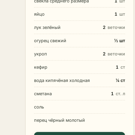
свёкла среднего размера
1
шт
яйцо
1
шт
лук зелёный
2
веточки
огурец свежий
½ шт
укроп
2
веточки
кефир
1
ст
вода кипячёная холодная
¼ ст
сметана
1
ст. л
соль
перец чёрный молотый