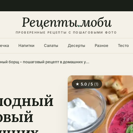
Рецепты
.
моби
ПРОВЕРЕННЫЕ РЕЦЕПТЫ С ПОШАГОВЫМИ ФОТО
ечка
Напитки
Салаты
Десерты
Разное
Тесто
Литовский холодный борщ – пошаговый рецепт в домашних условиях
★ 5.0 / 5
(1)
лодный
овый
ашних