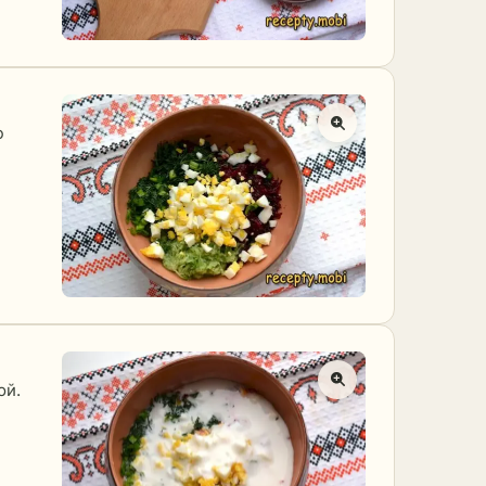
ю
ой.