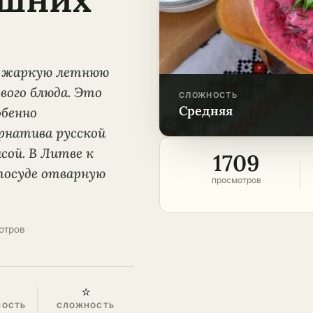
в жаркую летнюю
вого блюда. Это
СЛОЖНОСТЬ
средняя
обенно
рнатива русской
сой. В Литве к
1709
посуде отварную
просмотров
отров
·
⭐
НОСТЬ
СЛОЖНОСТЬ