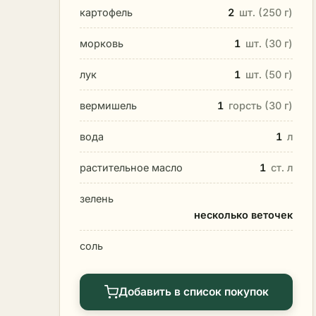
картофель
2
шт. (250 г)
морковь
1
шт. (30 г)
лук
1
шт. (50 г)
вермишель
1
горсть (30 г)
вода
1
л
растительное масло
1
ст. л
зелень
несколько веточек
соль
Добавить в список покупок