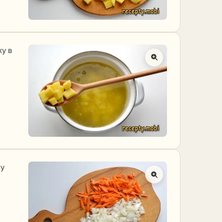
у в
жу