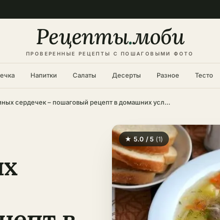
Рецепты
.
моби
ПРОВЕРЕННЫЕ РЕЦЕПТЫ С ПОШАГОВЫМИ ФОТО
ечка
Напитки
Салаты
Десерты
Разное
Тесто
Суп из куриных сердечек – пошаговый рецепт в домашних условиях
★ 5.0 / 5
(1)
ых
цепт в