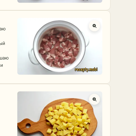
ваю
ный
ьшаю
 и