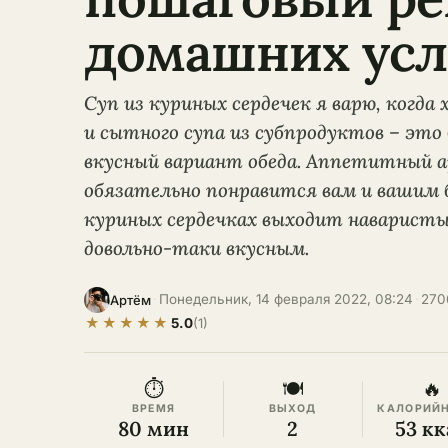
домашних усл
Суп из куриных сердечек я варю, когда
и сытного супа из субпродуктов – эт
вкусный вариант обеда. Аппетитный 
обязательно понравится вам и вашим б
куриных сердечках выходит наварист
довольно-таки вкусным.
·
Понедельник, 14 февраля 2022, 08:24
·
270
Артём
★
★
★
★
★
5.0
(1)
⏱
🍽
🔥
ВРЕМЯ
ВЫХОД
КАЛОРИЙ
80 мин
2
53 кк