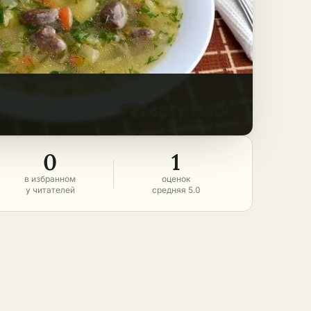
0
1
в избранном
оценок
у читателей
средняя 5.0