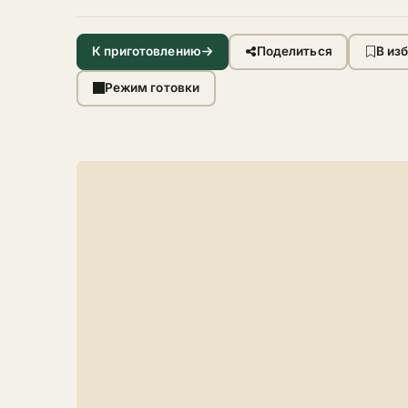
К приготовлению
Поделиться
В из
Режим готовки