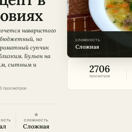
овиях
 хочется наваристого
о бюджетный, но
СЛОЖНОСТЬ
сложная
ароматный супчик
лизким. Бульон на
ым, сытным и
2706
просмотров
6 просмотров
·
⭐
НОСТЬ
СЛОЖНОСТЬ
ал
Сложная