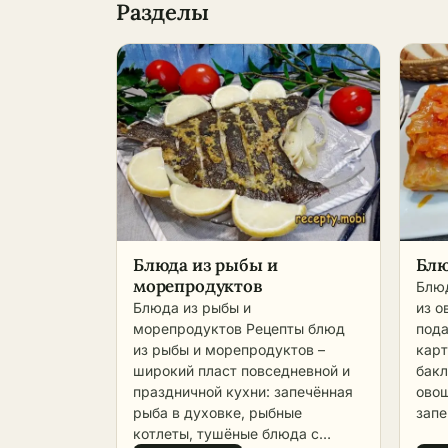
Разделы
Блюда из рыбы и
Блю
морепродуктов
Блюд
Блюда из рыбы и
из о
морепродуктов Рецепты блюд
пода
из рыбы и морепродуктов –
карт
широкий пласт повседневной и
бакл
праздничной кухни: запечённая
овощ
рыба в духовке, рыбные
запе
котлеты, тушёные блюда с
запе