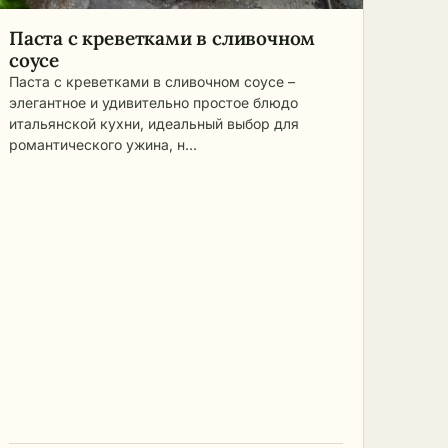
этом разделе собраны
пты
.
проверенные рецепты блюд из
Паста с креветками в сливочном
макарон с пошаговыми фото: от
соусе
ых
нно
простой пасты на каждый день
рых
Паста с креветками в сливочном соусе –
до сытных запеканок и лазаньи
ать.
элегантное и удивительно простое блюдо
для семейного стола.
рке
итальянской кухни, идеальный выбор для
оды,
романтического ужина, н…
е в
ин из
е с
й.
со,
ной
айте
ю:
ясо
м