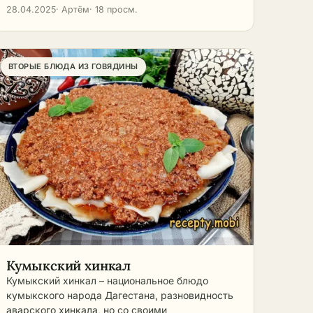
е
28.04.2025
· Артём
· 18 просм.
 Для
ение
ри
ВТОРЫЕ БЛЮДА ИЗ ГОВЯДИНЫ
суде
. На
ого
ого
а
у на
Кумыкский хинкал
о
Кумыкский хинкал – национальное блюдо
кумыкского народа Дагестана, разновидность
вать.
аварского хинкала, но со своими