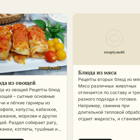
Блюда из мяса
Рецепты вторых блюд из мя
да из овощей
Мясо различных животных
а из овощей Рецепты блюд
отличается по составу и тр
вощей – сытные основные
разного подхода к готовке.
чи и лёгкие гарниры из
Например, свинина при
офеля, капусты, кабачков,
длительной тепловой обраб
ажанов, моркови и других
отдает жидкость, и станови
ей. Раздел собирает рагу,
сухой, а баранина будет мяг
канки, котлеты, тушёные и
если ее долго томить на огн
чённые подачи с
Чтобы выше блюдо было