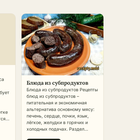
са
Блюда из субпродуктов
Блюда из субпродуктов Рецепты
ебует
блюд из субпродуктов –
питательная и экономичная
альтернатива основному мясу:
отке
печень, сердце, почки, язык,
тся
лёгкое, желудки в горячих и
че,
холодных подачах. Раздел
е.
собирает классические