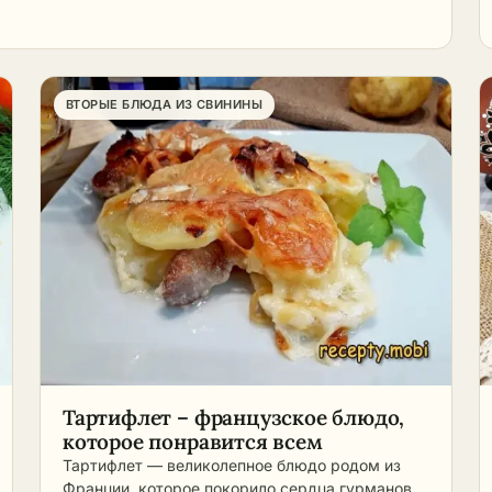
образуется корочка и лучш
сохранится влага. Тушение
жесткого и сухого мяса туш
– это лучший способ
приготовления. Тушат его п
ВТОРЫЕ БЛЮДА ИЗ СВИНИНЫ
умеренной температуре в
закрытой толстостенной по
на плите, в печи или духовке
дно посуды добавляют немн
жидкости, и только после эт
туда укладывают продукты.
Чтобы получить блюдо с
хрустящей корочкой,
предварительно мясо слегк
обжаривают на сковороде.
Ставят посуду с мясом сраз
умеренный огонь, а после
закипания снижают жар до
Тартифлет – французское блюдо,
минимума. В духовку можн
которое понравится всем
поместить мясо сразу в
Тартифлет — великолепное блюдо родом из
холодную, а затем ее нагре
Франции, которое покорило сердца гурманов