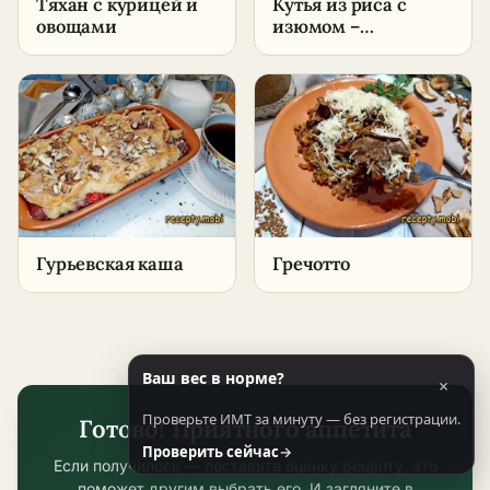
Тяхан с курицей и
Кутья из риса с
овощами
изюмом –
пошаговый рецепт
Гурьевская каша
Гречотто
Ваш вес в норме?
×
Проверьте ИМТ за минуту — без регистрации.
Готово! Приятного аппетита
Проверить сейчас
→
Если получилось — поставьте оценку рецепту, это
поможет другим выбрать его. И загляните в