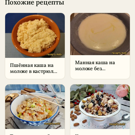
Похожие рецепты
Манная каша на
Пшённая каша на
молоке без
молоке в кастрюле –
комочков –
пошаговый рецепт
пошаговый рецепт
без горечи
в домашних
условиях