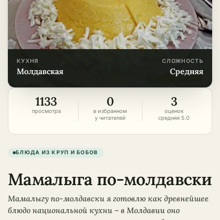
КУХНЯ
СЛОЖНОСТЬ
молдавская
средняя
1133
0
3
просмотра
в избранном
оценок
у читателей
средняя 5.0
БЛЮДА ИЗ КРУП И БОБОВ
Мамалыга по-молдавски
Мамалыгу по-молдавски я готовлю как древнейшее
блюдо национальной кухни – в Молдавии оно