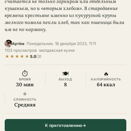
считается не только гарниром или отдельным
кушаньем, но и «вторым хлебом». В стародавние
времена крестьяне именно из кукурузной крупы
мелкого помола пекли хлеб, так как пшеница была
им не по карману.
·
Понедельник, 18 декабря 2023, 11:11
·
Артём
1133 просмотров
·
молдавская кухня
·
★
★
★
★
★
5.0
(3)
⏱
🍽
🔥
ВРЕМЯ
ВЫХОД
КАЛОРИЙНОСТЬ
30 мин
8
64 ккал
⭐
СЛОЖНОСТЬ
Средняя
К приготовлению