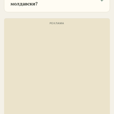
+
молдавски?