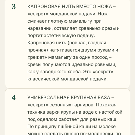
3
КАПРОНОВАЯ НИТЬ ВМЕСТО НОЖА –
«секрет» молдавской подачи. Нож
сминает плотную мамалыгу при
нарезании, оставляет «рваные» срезы и
портит эстетическую подачу.
Капроновая нить (ровная, гладкая,
прочная) натягивается двумя руками и
«режет» мамалыгу за один проход –
срезы получаются идеально ровными,
как у заводского хлеба. Это «секрет»
классической молдавской подачи.
4
УНИВЕРСАЛЬНАЯ КРУПЯНАЯ БАЗА –
«секрет» сезонных гарниров. Похожая
техника варки крупы на воде с настойкой
под одеялом работает для разных каш.
По принципу
пшённой каши на молоке
можно сделать пшено по-молдавски, по