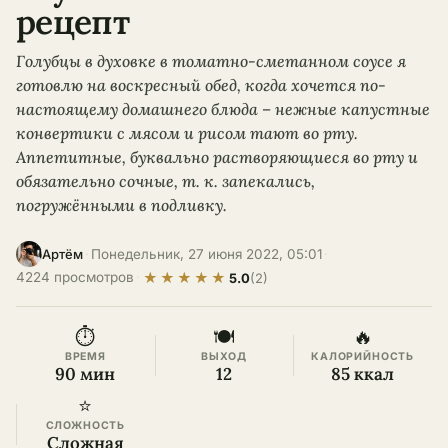
рецепт
Голубцы в духовке в томатно-сметанном соусе я
готовлю на воскресный обед, когда хочется по-
настоящему домашнего блюда – нежные капустные
конвертики с мясом и рисом тают во рту.
Аппетитные, буквально растворяющиеся во рту и
обязательно сочные, т. к. запекались,
погружёнными в подливку.
·
Понедельник, 27 июня 2022, 05:01
·
Артём
★
★
★
★
★
4224 просмотров
·
5.0
(2)
⏱
🍽
🔥
ВРЕМЯ
ВЫХОД
КАЛОРИЙНОСТЬ
90 мин
12
85 ккал
⭐
СЛОЖНОСТЬ
Сложная