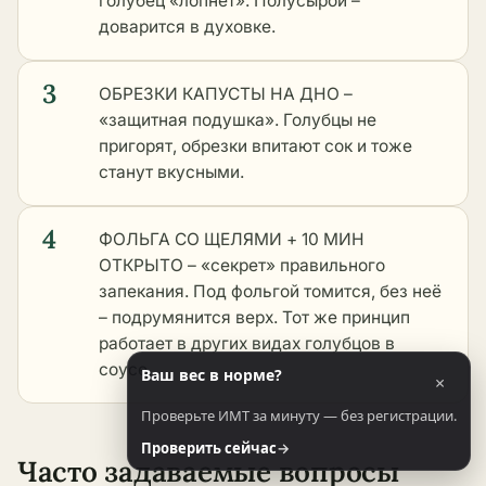
голубец «лопнет». Полусырой –
доварится в духовке.
3
ОБРЕЗКИ КАПУСТЫ НА ДНО –
«защитная подушка». Голубцы не
пригорят, обрезки впитают сок и тоже
станут вкусными.
4
ФОЛЬГА СО ЩЕЛЯМИ + 10 МИН
ОТКРЫТО – «секрет» правильного
запекания. Под фольгой томится, без неё
– подрумянится верх. Тот же принцип
работает в
других видах голубцов в
соусе
.
Ваш вес в норме?
×
Проверьте ИМТ за минуту — без регистрации.
Проверить сейчас
→
Часто задаваемые вопросы