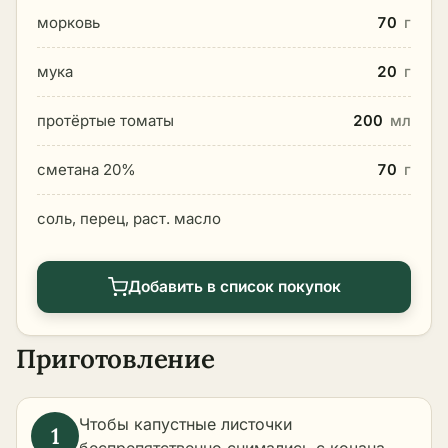
морковь
70
г
мука
20
г
протёртые томаты
200
мл
сметана 20%
70
г
соль, перец, раст. масло
Добавить в список покупок
Приготовление
Чтобы капустные листочки