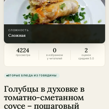
СЛОЖНОСТЬ
сложная
4224
0
2
просмотра
в избранном
оценок
у читателей
средняя 5.0
ВТОРЫЕ БЛЮДА ИЗ ГОВЯДИНЫ
Голубцы в духовке в
томатно-сметанном
соусе – пошаговый