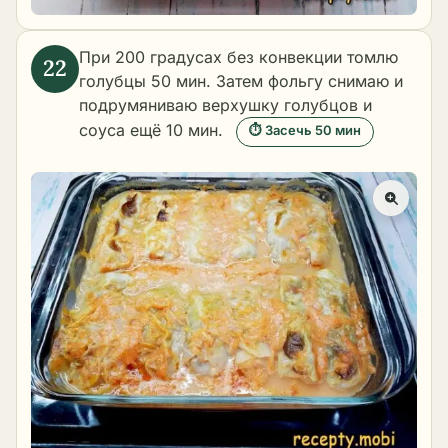
При 200 градусах без конвекции томлю
голубцы 50 мин. Затем фольгу снимаю и
подрумяниваю верхушку голубцов и
соуса ещё 10 мин.
⏱ Засечь 50 мин