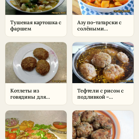
Тушеная картошка с
Азу по-татарски с
фаршем
солёными
огурцами –
пошаговый рецепт
Котлеты из
Тефтели с рисом с
говядины для
подливкой –
детей
пошаговый рецепт
в домашних
условиях