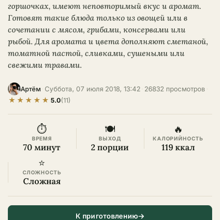
горшочках, имеют неповторимый вкус и аромат.
Готовят такие блюда только из овощей или в
сочетании с мясом, грибами, консервами или
рыбой. Для аромата и цвета дополняют сметаной,
томатной пастой, сливками, сушеными или
свежими травами.
·
Суббота, 07 июля 2018, 13:42
·
26832 просмотров
·
Артём
★
★
★
★
★
5.0
(11)
⏱
🍽
🔥
ВРЕМЯ
ВЫХОД
КАЛОРИЙНОСТЬ
70 минут
2 порции
119 ккал
⭐
СЛОЖНОСТЬ
Сложная
К приготовлению