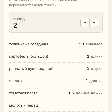
На указанное количество. Можно изменить —
пересчитается автоматически.
ВЫХОД
−
+
2
тушенка из говядины
150
граммов
картофель (большой)
2
штуки
репчатый лук (средний)
1
штука
чеснок
2
дольки
томатная паста
1.5
чайные ложки
молотый перец