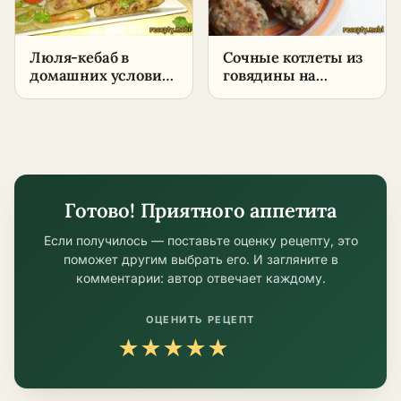
Люля-кебаб в
Сочные котлеты из
домашних условиях
говядины на
на сковороде –
сковороде –
пошаговый рецепт
пошаговый рецепт
в домашних
условиях
Готово! Приятного аппетита
Если получилось — поставьте оценку рецепту, это
поможет другим выбрать его. И загляните в
комментарии: автор отвечает каждому.
ОЦЕНИТЬ РЕЦЕПТ
★
★
★
★
★