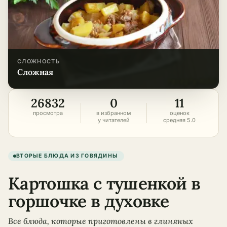
СЛОЖНОСТЬ
сложная
26832
0
11
просмотра
в избранном
оценок
у читателей
средняя 5.0
ВТОРЫЕ БЛЮДА ИЗ ГОВЯДИНЫ
Картошка с тушенкой в
горшочке в духовке
Все блюда, которые приготовлены в глиняных