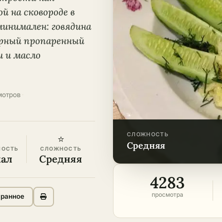
й на сковороде в
минимален: говядина
зерный пропаренный
и и масло
мотров
·
СЛОЖНОСТЬ
⭐
средняя
НОСТЬ
СЛОЖНОСТЬ
кал
Средняя
4283
просмотра
бранное