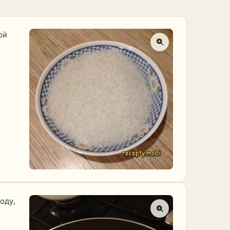
ой
оду,