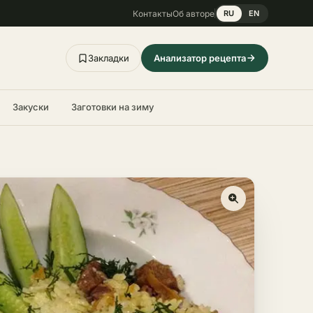
Контакты
Об авторе
RU
EN
Закладки
Анализатор рецепта
Закуски
Заготовки на зиму