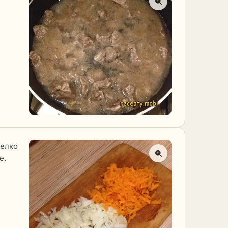
мелко
е.