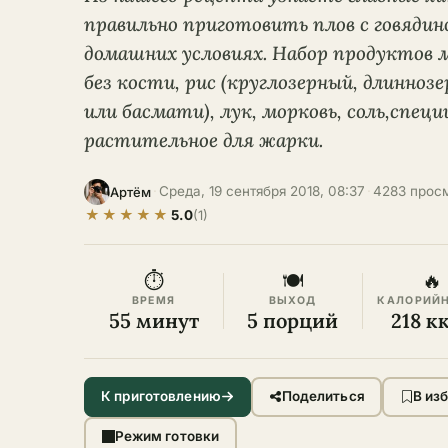
правильно приготовить плов с говядино
домашних условиях. Набор продуктов 
без кости, рис (круглозерный, длинно
или басмати), лук, морковь, соль,специ
растительное для жарки.
·
Среда, 19 сентября 2018, 08:37
·
4283 прос
Артём
★
★
★
★
★
5.0
(1)
⏱
🍽
🔥
ВРЕМЯ
ВЫХОД
КАЛОРИЙ
55 минут
5 порций
218 к
К приготовлению
Поделиться
В из
Режим готовки