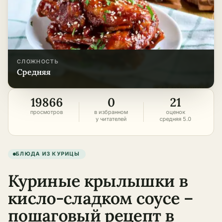
СЛОЖНОСТЬ
средняя
19866
0
21
просмотров
в избранном
оценок
у читателей
средняя 5.0
БЛЮДА ИЗ КУРИЦЫ
Куриные крылышки в
кисло-сладком соусе –
пошаговый рецепт в