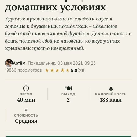
домашних условиях
Куриные крылышки в кисло-сладком соусе я
готовлю к дружеским посиделкам – идеальное
блюдо «под пиво» или «под футбол». Детям такое не
дашь, полезной едой не назовёшь, но вкус у этих
крылышек просто невероятный.
·
Понедельник, 03 мая 2021, 09:25
·
Артём
★
★
★
★
★
19866 просмотров
·
5.0
(21)
⏱
🍽
🔥
ВРЕМЯ
ВЫХОД
КАЛОРИЙНОСТЬ
40 мин
2
188 ккал
⭐
СЛОЖНОСТЬ
Средняя