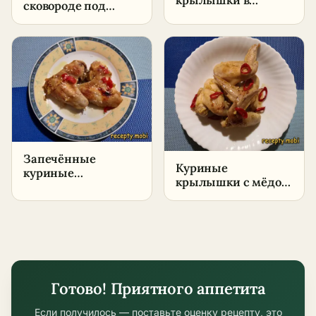
крылышки в
сковороде под
томатно-медовой
прессом –
глазури –
пошаговый рецепт
пошаговый рецепт
в домашних
в домашних
условиях
условиях
Запечённые
Куриные
куриные
крылышки с мёдом
крылышки в
в духовке –
духовке –
пошаговый рецепт
пошаговый рецепт
в домашних
в домашних
условиях
условиях
Готово! Приятного аппетита
Если получилось — поставьте оценку рецепту, это