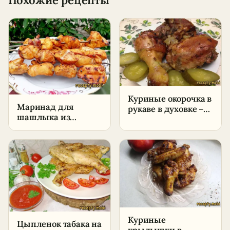
Куриные окорочка в
Маринад для
рукаве в духовке –
шашлыка из
сочный рецепт с
курицы –
медово-горчичным
пошаговый рецепт
соусом
Куриные
Цыпленок табака на