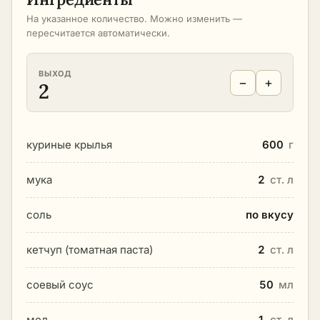
На указанное количество. Можно изменить —
пересчитается автоматически.
ВЫХОД
−
+
2
куриные крылья
600
г
мука
2
ст. л
соль
по вкусу
кетчуп (томатная паста)
2
ст. л
соевый соус
50
мл
мед
1
ст. л