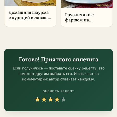
Домашняя шаурма
Грузинчики с
с курицей в лаваше
фаршем на
– пошаговый
сковороде –
рецепт в домашних
пошаговый рецепт
условиях
Готово! Приятного аппетита
Если получилось — поставьте оценку рецепту, это
поможет другим выбрать его. И загляните в
комментарии: автор отвечает каждому.
ОЦЕНИТЬ РЕЦЕПТ
★
★
★
★
★