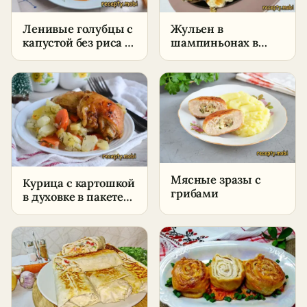
Ленивые голубцы с
Жульен в
капустой без риса –
шампиньонах в
пошаговый рецепт
духовке –
в домашних
пошаговый рецепт
условиях
в домашних
условиях
Мясные зразы с
Курица с картошкой
грибами
в духовке в пакете
для запекания –
пошаговый рецепт
в домашних
условиях