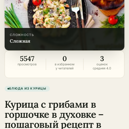
СЛОЖНОСТЬ
сложная
5547
0
3
просмотров
в избранном
оценок
у читателей
средняя 4.0
БЛЮДА ИЗ КУРИЦЫ
Курица с грибами в
горшочке в духовке –
пошаговый рецепт в