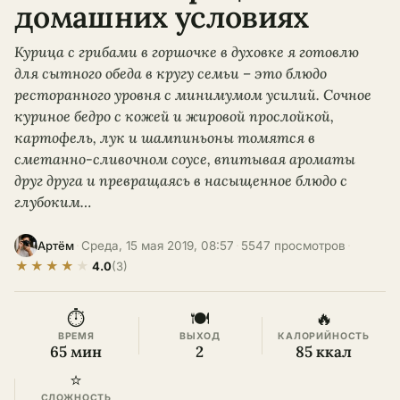
домашних условиях
Курица с грибами в горшочке в духовке я готовлю
для сытного обеда в кругу семьи – это блюдо
ресторанного уровня с минимумом усилий. Сочное
куриное бедро с кожей и жировой прослойкой,
картофель, лук и шампиньоны томятся в
сметанно-сливочном соусе, впитывая ароматы
друг друга и превращаясь в насыщенное блюдо с
глубоким…
·
Среда, 15 мая 2019, 08:57
·
5547 просмотров
·
Артём
★
★
★
★
★
4.0
(3)
⏱
🍽
🔥
ВРЕМЯ
ВЫХОД
КАЛОРИЙНОСТЬ
65 мин
2
85 ккал
⭐
СЛОЖНОСТЬ