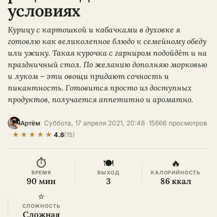
условиях
Курицу с картошкой и кабачками в духовке я
готовлю как великолепное блюдо к семейному обеду
или ужину. Такая курочка с гарниром подойдёт и на
праздничный стол. По желанию дополняю морковью
и луком – эти овощи придают сочность и
пикантность. Готовится просто из доступных
продуктов, получается аппетитно и ароматно.
·
Суббота, 17 апреля 2021, 20:48
·
15666 просмотров
Артём
★
★
★
★
★
·
4.8
(15)
⏱
🍽
🔥
ВРЕМЯ
ВЫХОД
КАЛОРИЙНОСТЬ
90 мин
3
86 ккал
⭐
СЛОЖНОСТЬ
Сложная