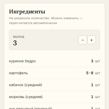
Ингредиенты
На указанное количество. Можно изменить —
пересчитается автоматически.
ВЫХОД
−
+
3
куриное бедро
3
шт
картофель
5-8
шт
кабачок (средний)
1
шт
морковь (средняя)
1
шт
лук репчатый (крупный)
1
шт