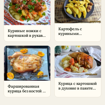
условиях
условиях
Картофель с
Куриные ножки с
куриными
картошкой в рукаве
крылышками в
– пошаговый
духовке –
рецепт в домашних
пошаговый рецепт
условиях
в домашних
условиях
Курица с картошкой
Фаршированная
в духовке в пакете
курица без костей –
для запекания –
пошаговый рецепт
пошаговый рецепт
в домашних
в домашних
условиях