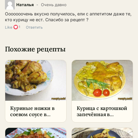
Наталья
Очень давно
Ооооооочень вкусно получилось, ели с аппетитом даже те,
кто курицу не ест. Спасибо за рецепт ?
Like
1
Ответить
Похожие рецепты
Куриные ножки в
Курица с картошкой
соевом соусе в
запечённая в
духовке –
духовке целиком –
пошаговый рецепт
пошаговый рецепт
в домашних
в домашних