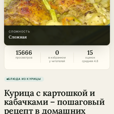
СЛОЖНОСТЬ
сложная
15666
0
15
просмотров
в избранном
оценок
у читателей
средняя 4.8
БЛЮДА ИЗ КУРИЦЫ
Курица с картошкой и
кабачками – пошаговый
рецепт в домашних