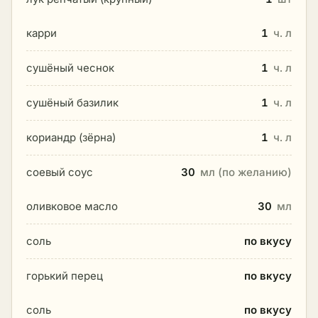
карри
1
ч. л
сушёный чеснок
1
ч. л
сушёный базилик
1
ч. л
кориандр (зёрна)
1
ч. л
соевый соус
30
мл (по желанию)
оливковое масло
30
мл
соль
по вкусу
горький перец
по вкусу
соль
по вкусу