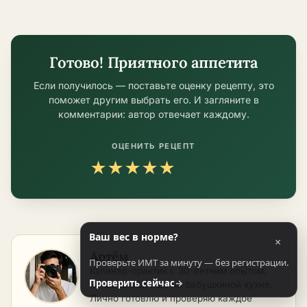
условиях
Готово! Приятного аппетита
Если получилось — поставьте оценку рецепту, это
поможет другим выбрать его. И загляните в
комментарии: автор отвечает каждому.
ОЦЕНИТЬ РЕЦЕПТ
★
★
★
★
★
Ваш вес в норме?
×
Артём
Проверьте ИМТ за минуту — без регистрации.
Кулинар-практик с 30-летним опытом,
Проверить сейчас
→
начавшимся ещё на бабушкиной кухне.
Лично готовлю и проверяю каждое