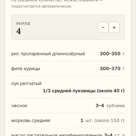
На указанное количество. Можно изменить —
пересчитается автоматически.
ВЫХОД
−
+
4
рис пропаренный длиннозёрный
300–350
г
филе курицы
300–370
г
лук репчатый
1/3 средней луковицы (около 40 г)
чеснок
3–4
зубчика
морковь средняя
1
шт. (около 150 г)
масло растительное нерафинированное
3–4
ст. л