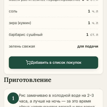
соль
1
ч. л
зира (кумин)
1
ч. л
барбарис сушёный
1
ст. л
зелень свежая
для подачи
Добавить в список покупок
Приготовление
Рис замачиваю в холодной воде на 2–3
часа, а лучше на ночь — за это время
зёрна напитываются влагой и при варке