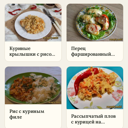
Куриные
Перец
крылышки с рисом
фаршированный
на сковороде –
половинками в
пошаговый рецепт
духовке
Рис с куриным
Рассыпчатый плов
филе
с курицей на
сковороде –