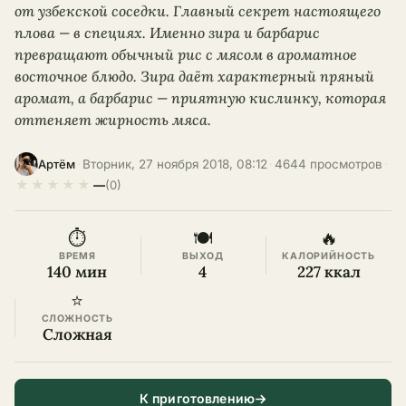
от узбекской соседки. Главный секрет настоящего
плова — в специях. Именно зира и барбарис
превращают обычный рис с мясом в ароматное
восточное блюдо. Зира даёт характерный пряный
аромат, а барбарис — приятную кислинку, которая
оттеняет жирность мяса.
·
Вторник, 27 ноября 2018, 08:12
·
4644 просмотров
·
Артём
★
★
★
★
★
—
(0)
⏱
🍽
🔥
ВРЕМЯ
ВЫХОД
КАЛОРИЙНОСТЬ
140 мин
4
227 ккал
⭐
СЛОЖНОСТЬ
Сложная
К приготовлению