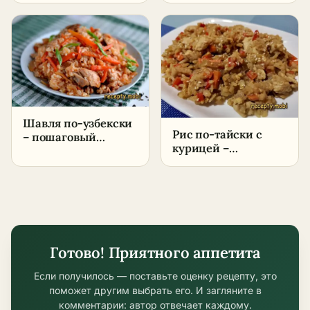
пошаговый рецепт
в домашних
условиях
Шавля по-узбекски
Рис по-тайски с
– пошаговый
курицей –
рецепт в домашних
пошаговый рецепт
условиях
Готово! Приятного аппетита
Если получилось — поставьте оценку рецепту, это
поможет другим выбрать его. И загляните в
комментарии: автор отвечает каждому.