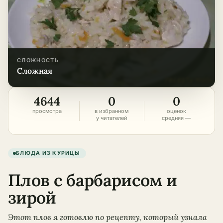
СЛОЖНОСТЬ
сложная
4644
0
0
просмотра
в избранном
оценок
у читателей
средняя —
БЛЮДА ИЗ КУРИЦЫ
Плов с барбарисом и
зирой
Этот плов я готовлю по рецепту, который узнала