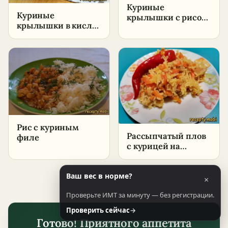
Куриные
Куриные
крылышки с рисом
крылышки в кисло-
на сковороде –
сладком соусе –
пошаговый рецепт
пошаговый рецепт
в домашних
условиях
Рис с куриным
Рассыпчатый плов
филе
с курицей на
сковороде –
пошаговый рецепт
в домашних
Ваш вес в норме?
×
условиях
Проверьте ИМТ за минуту — без регистрации.
Проверить сейчас
→
Готово! Приятного аппетита