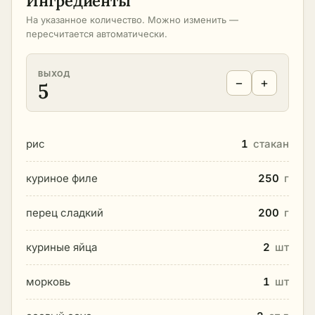
Ингредиенты
На указанное количество. Можно изменить —
пересчитается автоматически.
ВЫХОД
−
+
5
рис
1
стакан
куриное филе
250
г
перец сладкий
200
г
куриные яйца
2
шт
морковь
1
шт