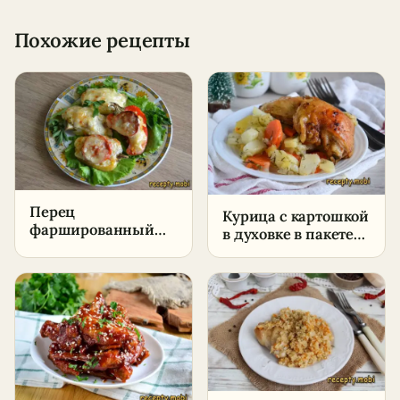
Похожие рецепты
Перец
Курица с картошкой
фаршированный
в духовке в пакете
половинками в
для запекания –
духовке
пошаговый рецепт
в домашних
условиях