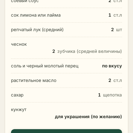
соевый соус
2
ст.л
сок лимона или лайма
1
ст.л
репчатый лук (средний)
2
шт
чеснок
2
зубчика (средней величины)
соль и черный молотый перец
по вкусу
растительное масло
2
ст.л
сахар
1
щепотка
кунжут
для украшения (по желанию)