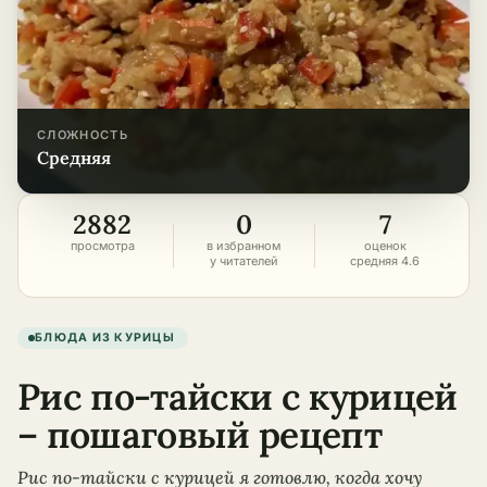
СЛОЖНОСТЬ
средняя
2882
0
7
просмотра
в избранном
оценок
у читателей
средняя 4.6
БЛЮДА ИЗ КУРИЦЫ
Рис по-тайски с курицей
– пошаговый рецепт
Рис по-тайски с курицей я готовлю, когда хочу