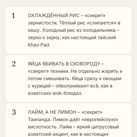
1
ОХЛАЖДЁННЫЙ РИС – «секрет»
зернистости. Тёплый рис «слипается» в
кашу. Холодный рис из холодильника –
зерно к зерну, как настоящий тайский
Khao Pad.
2
ЯЙЦА ВБИВАТЬ В СКОВОРОДУ –
«секрет» техники. Не отдельно жарить и
потом смешивать. Яйца сразу к овощам
с курицей – обволакивают всё, как в
азиатских wok-блюдах.
3
ЛАЙМ, А НЕ ЛИМОН – «секрет»
Таиланда. Лимон даёт «европейскую»
кислотность. Лайм – яркий цитрусовый
азиатский акцент, как в настоящих