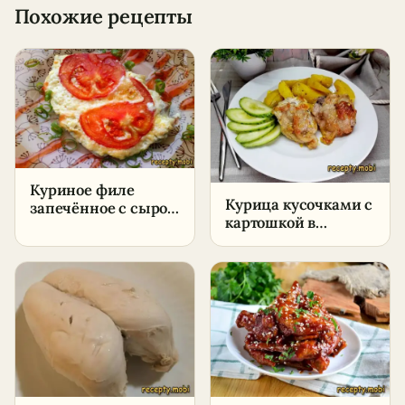
Похожие рецепты
Куриное филе
Курица кусочками с
запечённое с сыром
картошкой в
и помидором –
духовке –
пошаговый рецепт
пошаговый рецепт
в домашних
условиях