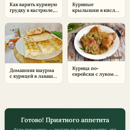
Как варить куриную
Куриные
грудку в кастрюле,
крылышки в кисло-
чтобы была сочной:
сладком соусе –
пошагово с фото
пошаговый рецепт
в домашних
условиях
Курица по-
Домашняя шаурма
еврейски с луком и
с курицей в лаваше
содой – пошаговый
– пошаговый
рецепт в домашних
рецепт в домашних
условиях
условиях
Готово! Приятного аппетита
Если получилось — поставьте оценку рецепту, это