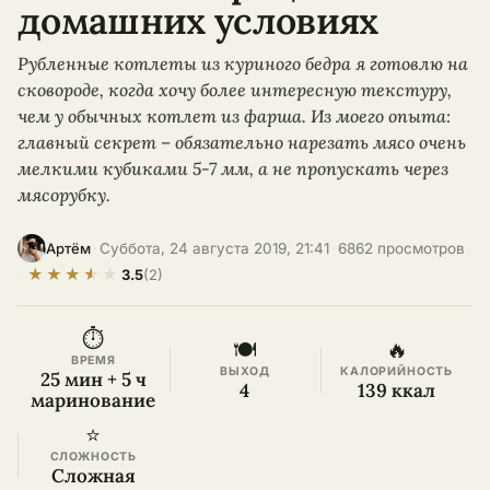
домашних условиях
Рубленные котлеты из куриного бедра я готовлю на
сковороде, когда хочу более интересную текстуру,
чем у обычных котлет из фарша. Из моего опыта:
главный секрет – обязательно нарезать мясо очень
мелкими кубиками 5-7 мм, а не пропускать через
мясорубку.
·
Суббота, 24 августа 2019, 21:41
·
6862 просмотров
Артём
★
★
★
★
★
·
3.5
(2)
⏱
🍽
🔥
ВРЕМЯ
ВЫХОД
КАЛОРИЙНОСТЬ
25 мин + 5 ч
4
139 ккал
маринование
⭐
СЛОЖНОСТЬ
Сложная