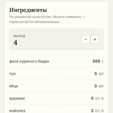
Ингредиенты
На указанное количество. Можно изменить —
пересчитается автоматически.
ВЫХОД
−
+
4
филе куриного бедра
500
г
лук
3
шт
яйца
3
шт
крахмал
5
ст. л
майонез
2
ст. л