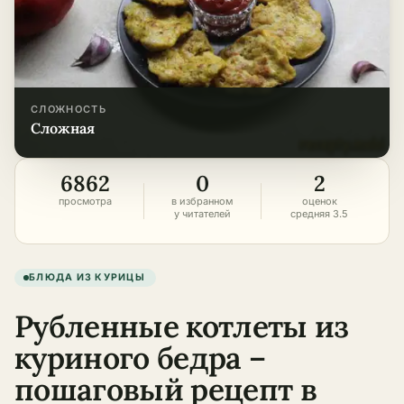
СЛОЖНОСТЬ
сложная
6862
0
2
просмотра
в избранном
оценок
у читателей
средняя 3.5
БЛЮДА ИЗ КУРИЦЫ
Рубленные котлеты из
куриного бедра –
пошаговый рецепт в