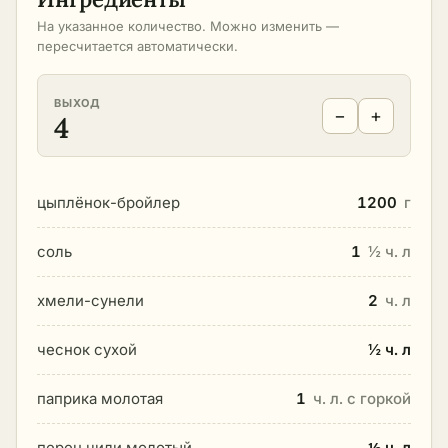
На указанное количество. Можно изменить —
пересчитается автоматически.
ВЫХОД
−
+
4
цыплёнок-бройлер
1200
г
соль
1
½ ч. л
хмели-сунели
2
ч. л
чеснок сухой
½ ч. л
паприка молотая
1
ч. л. с горкой
перец чили молотый
⅓ ч. л