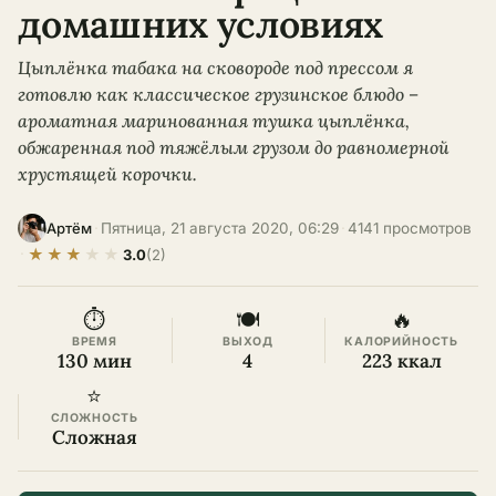
домашних условиях
Цыплёнка табака на сковороде под прессом я
готовлю как классическое грузинское блюдо –
ароматная маринованная тушка цыплёнка,
обжаренная под тяжёлым грузом до равномерной
хрустящей корочки.
·
Пятница, 21 августа 2020, 06:29
·
4141 просмотров
Артём
★
★
★
★
★
·
3.0
(2)
⏱
🍽
🔥
ВРЕМЯ
ВЫХОД
КАЛОРИЙНОСТЬ
130 мин
4
223 ккал
⭐
СЛОЖНОСТЬ
Сложная