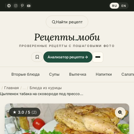
RU
EN
Найти рецепт
Рецепты
.
моби
ПРОВЕРЕННЫЕ РЕЦЕПТЫ С ПОШАГОВЫМИ ФОТО
Анализатор рецепта
Вторые блюда
Супы
Выпечка
Напитки
Салат
Главная
Блюда из курицы
Цыпленок табака на сковороде под прессом – пошаговый рецепт в домашних условиях
★ 3.0 / 5
(2)