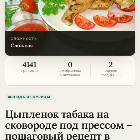
СЛОЖНОСТЬ
сложная
4141
0
2
просмотр
в избранном
оценок
у читателей
средняя 3.0
БЛЮДА ИЗ КУРИЦЫ
Цыпленок табака на
сковороде под прессом –
пошаговый рецепт в