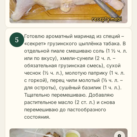
Готовлю ароматный маринад из специй –
«секрет» грузинского цыплёнка табака. В
отдельной пиале смешиваю соль (1 ½ ч. л.
или по вкусу), хмели-сунели (2 ч. л. –
обязательная грузинская смесь), сухой
чеснок (½ ч. л.), молотую паприку (1 ч. л.
с горкой), перец чили молотый (⅓ ч. л. –
для остроты), сушёный базилик (1 ч. л.).
Тщательно перемешиваю. Добавляю
растительное масло (2 ст. л.) и снова
перемешиваю до пастообразного
состояния.