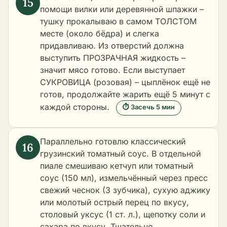
помощи вилки или деревянной шпажки –
тушку прокалываю в самом ТОЛСТОМ
месте (около бёдра) и слегка
придавливаю. Из отверстий должна
выступить ПРОЗРАЧНАЯ жидкость –
значит мясо готово. Если выступает
СУКРОВИЦА (розовая) – цыплёнок ещё не
готов, продолжайте жарить ещё 5 минут с
каждой стороны.
⏱ Засечь 5 мин
Параллельно готовлю классический
грузинский томатный соус. В отдельной
пиале смешиваю кетчуп или томатный
соус (150 мл), измельчённый через пресс
свежий чеснок (3 зубчика), сухую аджику
или молотый острый перец по вкусу,
столовый уксус (1 ст. л.), щепотку соли и
сахара по вкусу. Тщательно