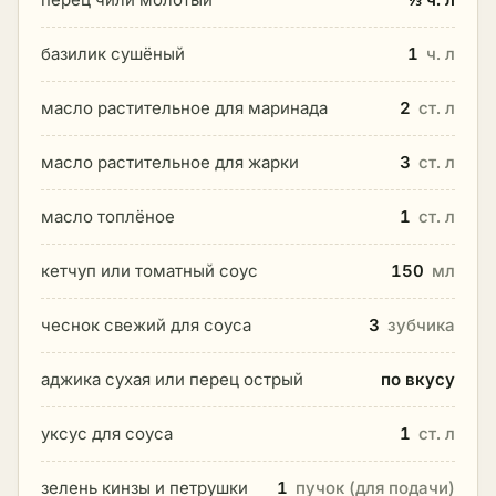
базилик сушёный
1
ч. л
масло растительное для маринада
2
ст. л
масло растительное для жарки
3
ст. л
масло топлёное
1
ст. л
кетчуп или томатный соус
150
мл
чеснок свежий для соуса
3
зубчика
аджика сухая или перец острый
по вкусу
уксус для соуса
1
ст. л
зелень кинзы и петрушки
1
пучок (для подачи)