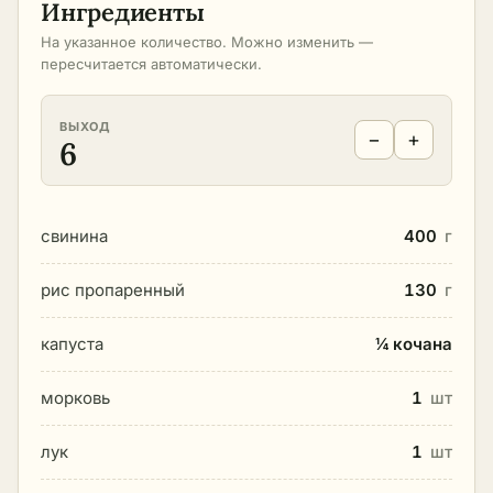
Ингредиенты
На указанное количество. Можно изменить —
пересчитается автоматически.
ВЫХОД
−
+
6
свинина
400
г
рис пропаренный
130
г
капуста
¼ кочана
морковь
1
шт
лук
1
шт