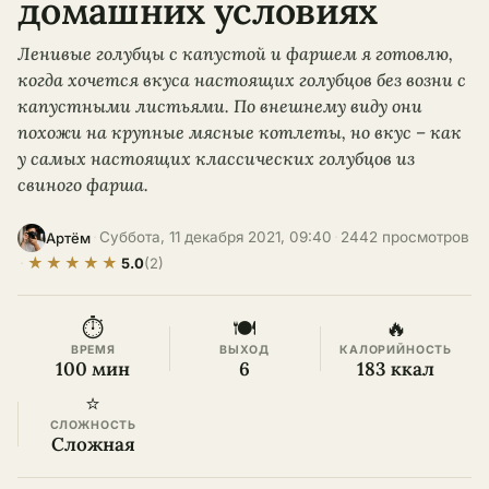
домашних условиях
Ленивые голубцы с капустой и фаршем я готовлю,
когда хочется вкуса настоящих голубцов без возни с
капустными листьями. По внешнему виду они
похожи на крупные мясные котлеты, но вкус – как
у самых настоящих классических голубцов из
свиного фарша.
·
Суббота, 11 декабря 2021, 09:40
·
2442 просмотров
Артём
★
★
★
★
★
·
5.0
(2)
⏱
🍽
🔥
ВРЕМЯ
ВЫХОД
КАЛОРИЙНОСТЬ
100 мин
6
183 ккал
⭐
СЛОЖНОСТЬ
Сложная