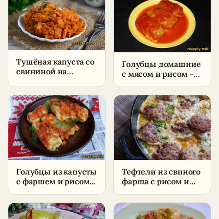
Тушёная капуста со
Голубцы домашние
свининой на
с мясом и рисом –
сковороде –
классический
пошаговый рецепт
рецепт
в домашних
условиях
Голубцы из капусты
Тефтели из свиного
с фаршем и рисом –
фарша с рисом и
пошаговый рецепт
грибами в
в домашних
сметанной подливе
условиях