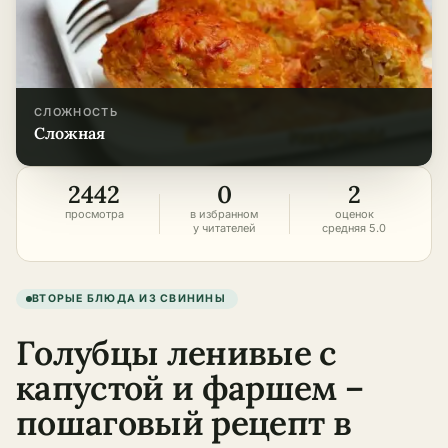
СЛОЖНОСТЬ
сложная
2442
0
2
просмотра
в избранном
оценок
у читателей
средняя 5.0
ВТОРЫЕ БЛЮДА ИЗ СВИНИНЫ
Голубцы ленивые с
капустой и фаршем –
пошаговый рецепт в