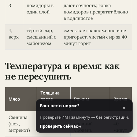
3
помидоры в
дают сочность; горка
один слой
помидоров превратит блюдо
в водянистое
4,
тёртый сыр,
смесь тает равномерно и не
верх
смешанный с
пригорает, чистый сыр за 40
майонезом
минут горит
Температура и время: как
не пересушить
Толщина
Мясо
после
Режим
Время
отбивания
Ваш вес в норме?
×
Свинина
не меньше 1
180 градусов,
около
Проверьте ИМТ за минуту — без регистрации.
(шея,
см
средний
40
Проверить сейчас
→
антрекот)
уровень
минут