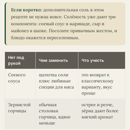
Если коротко:
дополнительная соль в этом
рецепте не нужна вовсе. Солёность уже дают три
компонента: соевый соус в маринаде, сыр и
майонез в шапке. Посолите привычным жестом, и
блюдо окажется пересоленным.
Нет под
Чем заменить
Что учесть
рукой
Соевого
щепотка соли
это возврат к
соуса
плюс любимые
классическому
специи для мяса
варианту, вкус
проще
Зернистой
обычная
острее и резче,
горчицы
столовая
зёрна дают более
горчица, вдвое
мягкий аромат
меньше