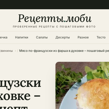
Рецепты
.
моби
ПРОВЕРЕННЫЕ РЕЦЕПТЫ С ПОШАГОВЫМИ ФОТО
ечка
Напитки
Салаты
Десерты
Разное
Тесто
 свинины
Мясо по-французски из фарша в духовке – пошаговый р
цузски
ховке –
цепт