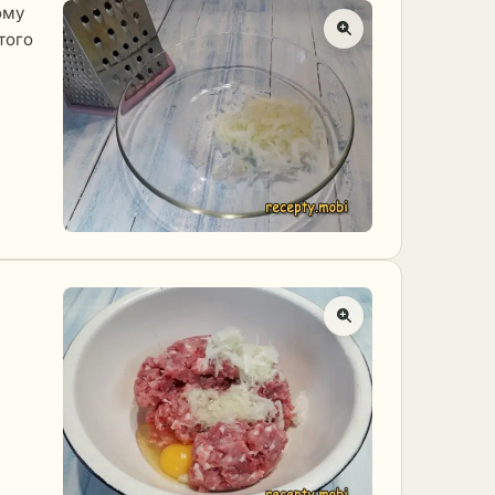
ому
того