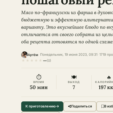
Мясо по-французски из фарша в духовк
бюджетную и эффектную альтернатив
варианту. Это вкуснейшее блюдо по вк
отличается от своего собрата из цельн
оба рецепта готовятся по одной схеме
·
Понедельник, 19 июня 2023, 09:31
·
1719 пр
Артём
★
★
★
★
★
—
(0)
⏱
🍽
🔥
ВРЕМЯ
ВЫХОД
КАЛОРИЙ
50 мин
7
197 к
К приготовлению
Поделиться
В из