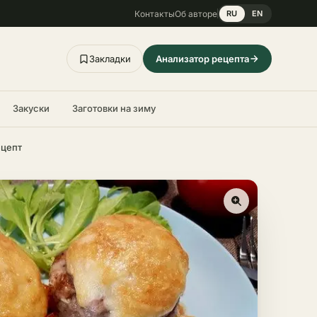
Контакты
Об авторе
RU
EN
Закладки
Анализатор рецепта
Закуски
Заготовки на зиму
ецепт