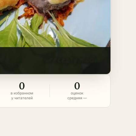
0
0
в избранном
оценок
у читателей
средняя —