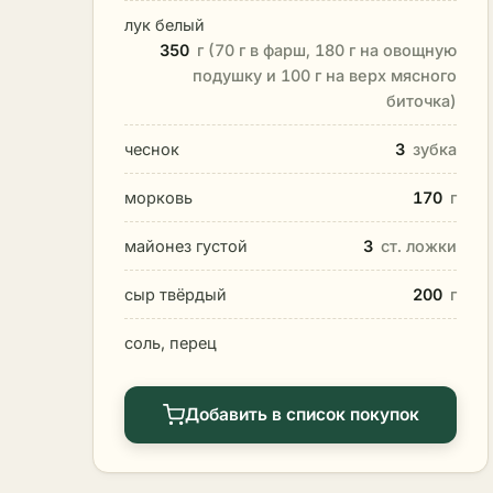
лук белый
350
г (70 г в фарш, 180 г на овощную
подушку и 100 г на верх мясного
биточка)
чеснок
3
зубка
морковь
170
г
майонез густой
3
ст. ложки
сыр твёрдый
200
г
соль, перец
Добавить в список покупок