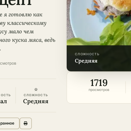
е я готовлю как
у классическому
усу мало чем
ого куска мяса, ведь
.
СЛОЖНОСТЬ
средняя
осмотров
·
1719
⭐
просмотров
НОСТЬ
СЛОЖНОСТЬ
кал
Средняя
бранное