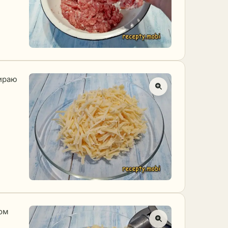
тираю
ом