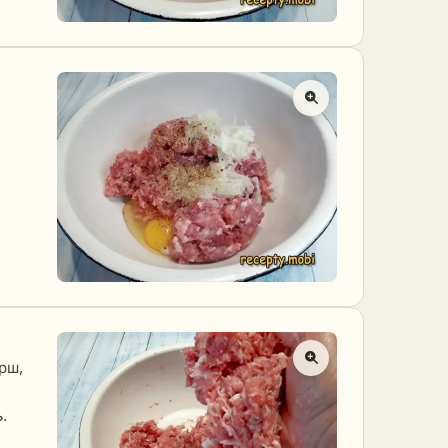
рш,
.