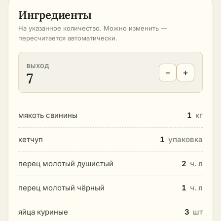
Ингредиенты
На указанное количество. Можно изменить —
пересчитается автоматически.
ВЫХОД
−
+
7
мякоть свинины
1
кг
кетчуп
1
упаковка
перец молотый душистый
2
ч. л
перец молотый чёрный
1
ч. л
яйца куриные
3
шт