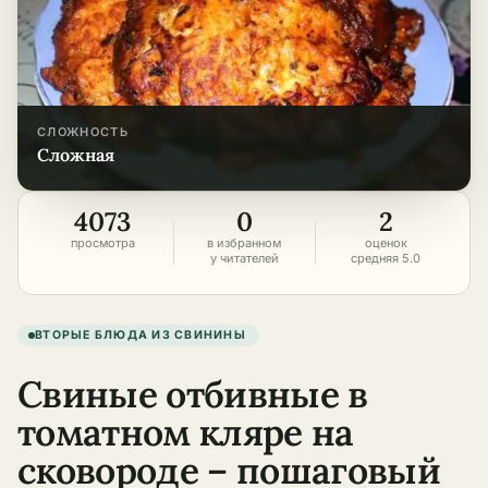
СЛОЖНОСТЬ
сложная
4073
0
2
просмотра
в избранном
оценок
у читателей
средняя 5.0
ВТОРЫЕ БЛЮДА ИЗ СВИНИНЫ
Свиные отбивные в
томатном кляре на
сковороде – пошаговый