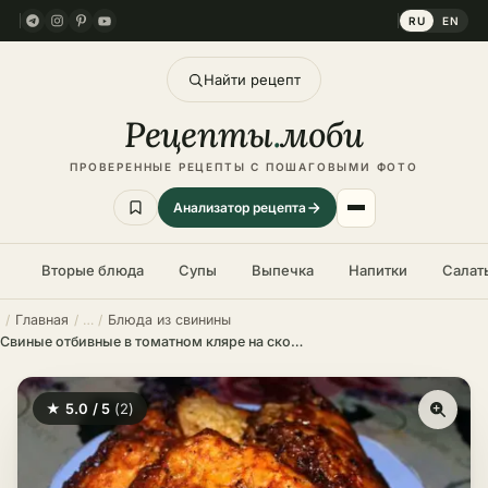
RU
EN
Найти рецепт
Рецепты
.
моби
ПРОВЕРЕННЫЕ РЕЦЕПТЫ С ПОШАГОВЫМИ ФОТО
Анализатор рецепта
Вторые блюда
Супы
Выпечка
Напитки
Салат
Главная
Блюда из свинины
Свиные отбивные в томатном кляре на сковороде – пошаговый рецепт в домашних условиях
★ 5.0 / 5
(2)