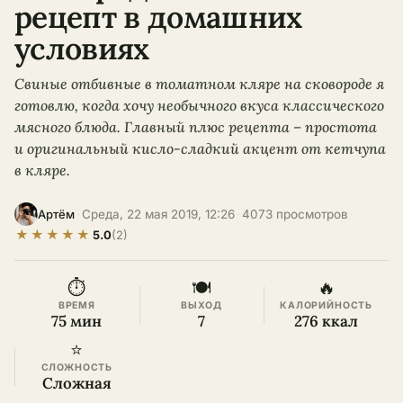
рецепт в домашних
условиях
Свиные отбивные в томатном кляре на сковороде я
готовлю, когда хочу необычного вкуса классического
мясного блюда. Главный плюс рецепта – простота
и оригинальный кисло-сладкий акцент от кетчупа
в кляре.
·
Среда, 22 мая 2019, 12:26
·
4073 просмотров
·
Артём
★
★
★
★
★
5.0
(2)
⏱
🍽
🔥
ВРЕМЯ
ВЫХОД
КАЛОРИЙНОСТЬ
75 мин
7
276 ккал
⭐
СЛОЖНОСТЬ
Сложная