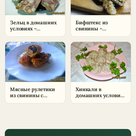
Зельц в домашних
Бифштекс из
условиях –
свинины –
пошаговый рецепт
пошаговый рецепт
из свинины
в домашних
условиях
Мясные рулетики
Хинкали в
из свинины с
домашних условиях
начинкой на
– традиционное
сковороде – с
грузинское блюдо
черносливом и
моцареллой