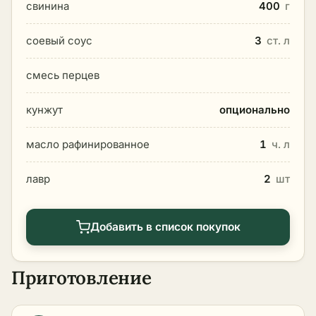
свинина
400
г
соевый соус
3
ст. л
смесь перцев
кунжут
опционально
масло рафинированное
1
ч. л
лавр
2
шт
Добавить в список покупок
Приготовление