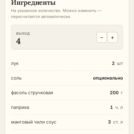
Ингредиенты
На указанное количество. Можно изменить —
пересчитается автоматически.
ВЫХОД
−
+
4
лук
2
шт
соль
опционально
фасоль стручковая
200
г
паприка
1
ч. л
манговый чили соус
3
ст. л