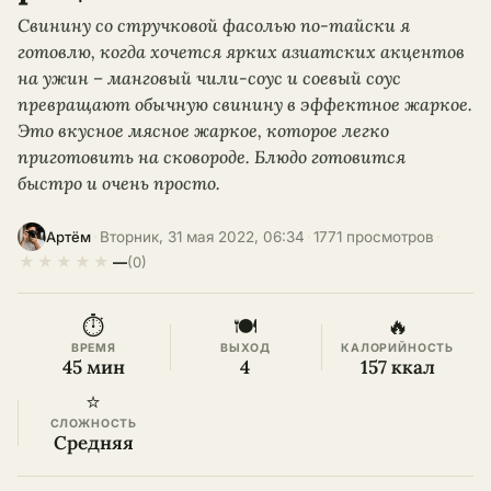
Свинину со стручковой фасолью по-тайски я
готовлю, когда хочется ярких азиатских акцентов
на ужин – манговый чили-соус и соевый соус
превращают обычную свинину в эффектное жаркое.
Это вкусное мясное жаркое, которое легко
приготовить на сковороде. Блюдо готовится
быстро и очень просто.
·
Вторник, 31 мая 2022, 06:34
·
1771 просмотров
·
Артём
★
★
★
★
★
—
(0)
⏱
🍽
🔥
ВРЕМЯ
ВЫХОД
КАЛОРИЙНОСТЬ
45 мин
4
157 ккал
⭐
СЛОЖНОСТЬ
Средняя