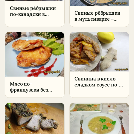
Свиные рёбрышки
Свиные рёбрышки
по-канадски в
в мультиварке –
духовке –
пошаговый рецепт
пошаговый рецепт
в домашних
в домашних
условиях
условиях
Свинина в кисло-
Мясо по-
сладком соусе по-
французски без
китайски –
картошки в духовке
пошаговый рецепт
– пошаговый
в домашних
рецепт
условиях