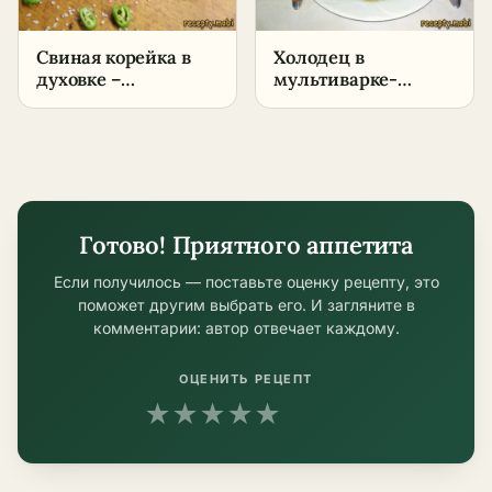
Свиная корейка в
Холодец в
духовке –
мультиварке-
пошаговый рецепт
скороварке –
в домашних
пошаговый рецепт
условиях
в домашних
условиях
Готово! Приятного аппетита
Если получилось — поставьте оценку рецепту, это
поможет другим выбрать его. И загляните в
комментарии: автор отвечает каждому.
ОЦЕНИТЬ РЕЦЕПТ
★
★
★
★
★