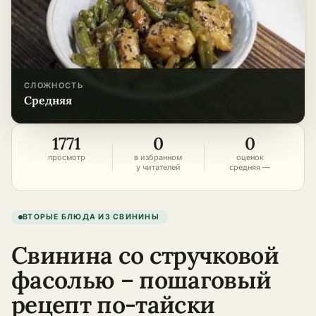
СЛОЖНОСТЬ
средняя
1771
0
0
просмотр
в избранном
оценок
у читателей
средняя —
ВТОРЫЕ БЛЮДА ИЗ СВИНИНЫ
Свинина со стручковой
фасолью – пошаговый
рецепт по-тайски