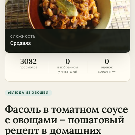
СЛОЖНОСТЬ
средняя
3082
0
0
просмотра
в избранном
оценок
у читателей
средняя —
БЛЮДА ИЗ ОВОЩЕЙ
Фасоль в томатном соусе
с овощами – пошаговый
рецепт в домашних