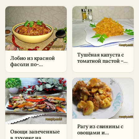
Тушёная капуста с
Лобио из красной
томатной пастой –
фасоли по-
пошаговый рецепт
грузински –
в домашних
пошаговый рецепт
условиях
в домашних
условиях
Рагу из свинины с
Овощи запеченные
овощами и
в духовке на
картошкой –