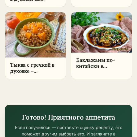
противне –
пошаговый рецепт
пошаговый рецепт
в домашних
условиях
Баклажаны по-
Тыква с гречкой в
китайски в
духовке –
крахмале –
пошаговый рецепт
пошаговый рецепт
в домашних
в домашних
условиях
условиях
Готово! Приятного аппетита
Если получилось — поставьте оценку рецепту, это
поможет другим выбрать его. И загляните в