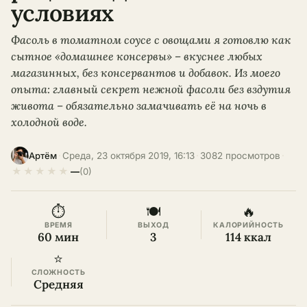
условиях
Фасоль в томатном соусе с овощами я готовлю как
сытное «домашнее консервы» – вкуснее любых
магазинных, без консервантов и добавок. Из моего
опыта: главный секрет нежной фасоли без вздутия
живота – обязательно замачивать её на ночь в
холодной воде.
·
Среда, 23 октября 2019, 16:13
·
3082 просмотров
·
Артём
★
★
★
★
★
—
(0)
⏱
🍽
🔥
ВРЕМЯ
ВЫХОД
КАЛОРИЙНОСТЬ
60 мин
3
114 ккал
⭐
СЛОЖНОСТЬ
Средняя