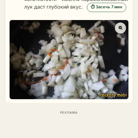
лук даст глубокий вкус.
⏱ Засечь 7 мин