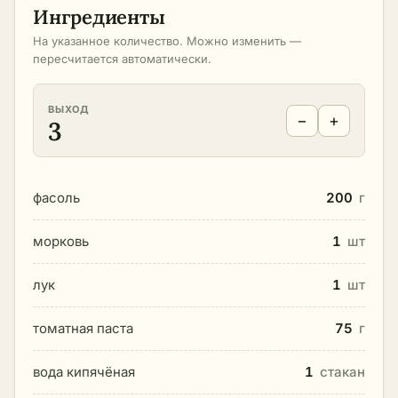
Ингредиенты
На указанное количество. Можно изменить —
пересчитается автоматически.
ВЫХОД
−
+
3
фасоль
200
г
морковь
1
шт
лук
1
шт
томатная паста
75
г
вода кипячёная
1
стакан