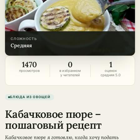
СЛОЖНОСТЬ
средняя
1470
0
1
просмотров
в избранном
оценок
у читателей
средняя 5.0
БЛЮДА ИЗ ОВОЩЕЙ
Кабачковое пюре –
пошаговый рецепт
Кабачковое пюре я готовлю, когда хочу подать