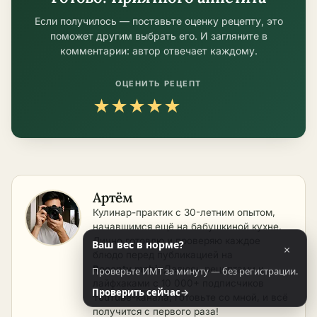
Если получилось — поставьте оценку рецепту, это
поможет другим выбрать его. И загляните в
комментарии: автор отвечает каждому.
ОЦЕНИТЬ РЕЦЕПТ
★
★
★
★
★
Артём
Кулинар-практик с 30-летним опытом,
начавшимся ещё на бабушкиной кухне.
Лично готовлю и проверяю каждое
Ваш вес в норме?
×
блюдо перед публикацией на
Recepty.mobi
. Делюсь рецептами и
Проверьте ИМТ за минуту — без регистрации.
лайфхаками с 10 000+ подписчиков
Проверить сейчас
→
YouTube-канала, готовьте со мной, и всё
получится с первого раза!