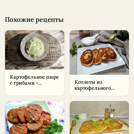
Похожие рецепты
Картофельное пюре
Котлеты из
с грибами –
картофельного
пошаговый рецепт
пюре с сыром –
в домашних
пошаговый рецепт
условиях