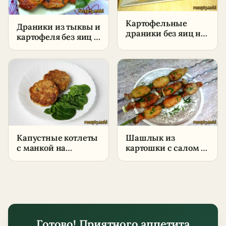
Картофельные
Драники из тыквы и
драники без яиц на
картофеля без яиц –
сковороде –
пошаговый рецепт
пошаговый рецепт
в домашних
в домашних
условиях
условиях
Капустные котлеты
Шашлык из
с манкой на
картошки с салом –
сковороде –
пошаговый рецепт
пошаговый рецепт
в домашних
в домашних
условиях
условиях
Готово! Приятного аппетита