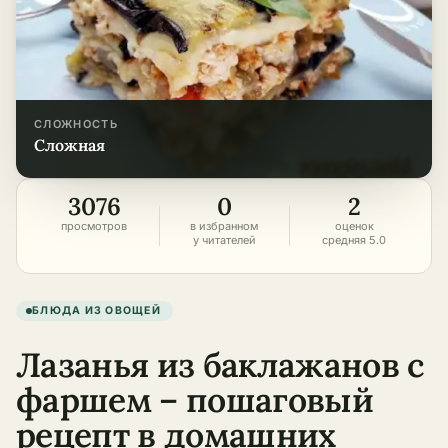
СЛОЖНОСТЬ
сложная
3076
0
2
просмотров
в избранном
оценок
у читателей
средняя 5.0
БЛЮДА ИЗ ОВОЩЕЙ
Лазанья из баклажанов с
фаршем – пошаговый
рецепт в домашних