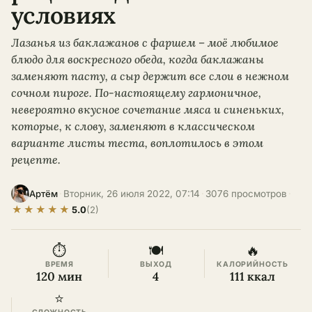
условиях
Лазанья из баклажанов с фаршем – моё любимое
блюдо для воскресного обеда, когда баклажаны
заменяют пасту, а сыр держит все слои в нежном
сочном пироге. По-настоящему гармоничное,
невероятно вкусное сочетание мяса и синеньких,
которые, к слову, заменяют в классическом
варианте листы теста, воплотилось в этом
рецепте.
·
Вторник, 26 июля 2022, 07:14
·
3076 просмотров
·
Артём
★
★
★
★
★
5.0
(2)
⏱
🍽
🔥
ВРЕМЯ
ВЫХОД
КАЛОРИЙНОСТЬ
120 мин
4
111 ккал
⭐