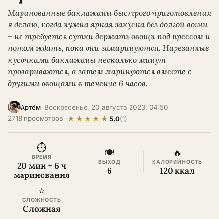
Маринованные баклажаны быстрого приготовления
я делаю, когда нужна яркая закуска без долгой возни
– не требуется сутки держать овощи под прессом и
потом ждать, пока они замаринуются. Нарезанные
кусочками баклажаны несколько минут
провариваются, а затем маринуются вместе с
другими овощами в течение 6 часов.
·
Воскресенье, 20 августа 2023, 04:50
·
Артём
★
★
★
★
★
2718 просмотров
·
5.0
(1)
⏱
🍽
🔥
ВРЕМЯ
ВЫХОД
КАЛОРИЙНОСТЬ
20 мин + 6 ч
6
120 ккал
маринования
⭐
СЛОЖНОСТЬ
Сложная