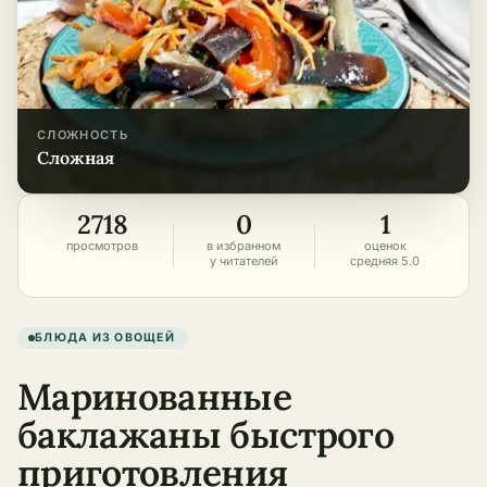
СЛОЖНОСТЬ
сложная
2718
0
1
просмотров
в избранном
оценок
у читателей
средняя 5.0
БЛЮДА ИЗ ОВОЩЕЙ
Маринованные
баклажаны быстрого
приготовления