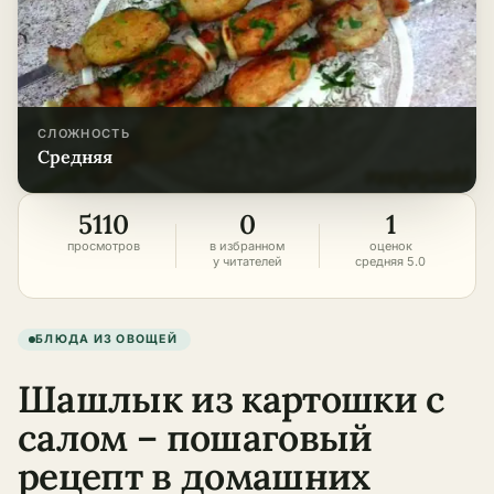
СЛОЖНОСТЬ
средняя
5110
0
1
просмотров
в избранном
оценок
у читателей
средняя 5.0
БЛЮДА ИЗ ОВОЩЕЙ
Шашлык из картошки с
салом – пошаговый
рецепт в домашних