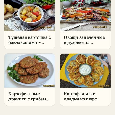
условиях
Тушеная картошка с
Овощи запеченные
баклажанами –
в духовке на
пошаговый рецепт
противне –
пошаговый рецепт
Картофельные
Картофельные
драники с грибами
оладьи из пюре
на сковороде –
пошаговый рецепт
в домашних