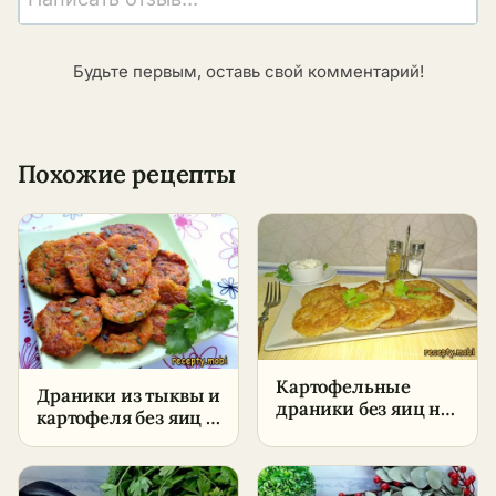
Будьте первым, оставь свой комментарий!
Похожие рецепты
Картофельные
Драники из тыквы и
драники без яиц на
картофеля без яиц –
сковороде –
пошаговый рецепт
пошаговый рецепт
в домашних
в домашних
условиях