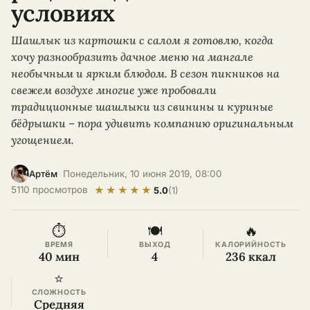
условиях
Шашлык из картошки с салом я готовлю, когда
хочу разнообразить дачное меню на мангале
необычным и ярким блюдом. В сезон пикников на
свежем воздухе многие уже пробовали
традиционные шашлыки из свинины и куриные
бёдрышки – пора удивить компанию оригинальным
угощением.
·
Понедельник, 10 июня 2019, 08:00
·
Артём
★
★
★
★
★
5110 просмотров
·
5.0
(1)
⏱
🍽
🔥
ВРЕМЯ
ВЫХОД
КАЛОРИЙНОСТЬ
40 мин
4
236 ккал
⭐
СЛОЖНОСТЬ
Средняя