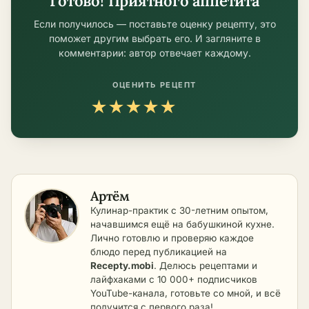
Готово! Приятного аппетита
Если получилось — поставьте оценку рецепту, это
поможет другим выбрать его. И загляните в
комментарии: автор отвечает каждому.
ОЦЕНИТЬ РЕЦЕПТ
★
★
★
★
★
Артём
Кулинар-практик с 30-летним опытом,
начавшимся ещё на бабушкиной кухне.
Лично готовлю и проверяю каждое
блюдо перед публикацией на
Recepty.mobi
. Делюсь рецептами и
лайфхаками с 10 000+ подписчиков
YouTube-канала, готовьте со мной, и всё
получится с первого раза!