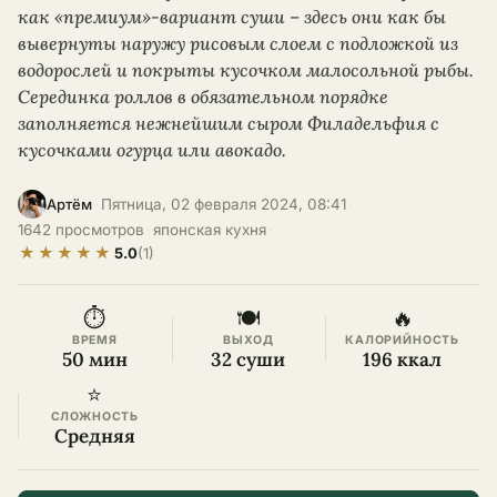
как «премиум»-вариант суши – здесь они как бы
вывернуты наружу рисовым слоем с подложкой из
водорослей и покрыты кусочком малосольной рыбы.
Серединка роллов в обязательном порядке
заполняется нежнейшим сыром Филадельфия с
кусочками огурца или авокадо.
·
Пятница, 02 февраля 2024, 08:41
·
Артём
1642 просмотров
·
японская кухня
·
★
★
★
★
★
5.0
(1)
⏱
🍽
🔥
ВРЕМЯ
ВЫХОД
КАЛОРИЙНОСТЬ
50 мин
32 суши
196 ккал
⭐
СЛОЖНОСТЬ
Средняя