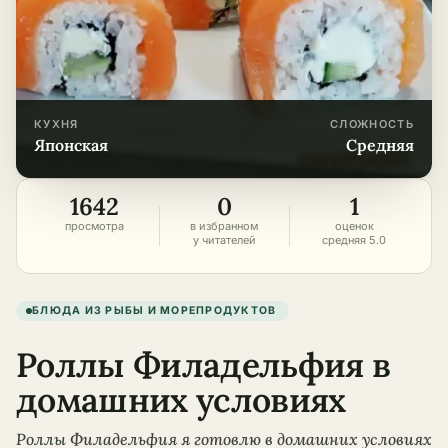
КУХНЯ
СЛОЖНОСТЬ
японская
средняя
1642
0
1
просмотра
в избранном
оценок
у читателей
средняя 5.0
БЛЮДА ИЗ РЫБЫ И МОРЕПРОДУКТОВ
Роллы Филадельфия в
домашних условиях
Роллы Филадельфия я готовлю в домашних условиях