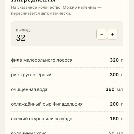
На указанное количество. Можно изменить —
пересчитается автоматически.
ВЫХОД
−
+
32
филе малосольного лосося
320
г
рис круглозёрный
300
г
очищенная вода
360
мл
охлаждённый сыр Филадельфия
200
г
свежий огурец или авокадо
160
г
яблочный уксус
50
мл