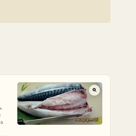
о
ь.
с
ез