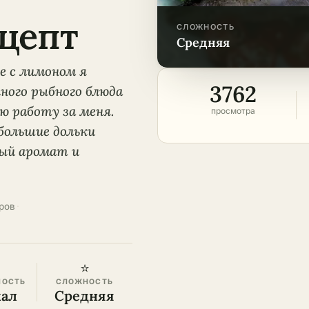
цепт
СЛОЖНОСТЬ
средняя
е с лимоном я
3762
чного рыбного блюда
ю работу за меня.
просмотра
ебольшие дольки
ый аромат и
ров
·
⭐
НОСТЬ
СЛОЖНОСТЬ
кал
Средняя