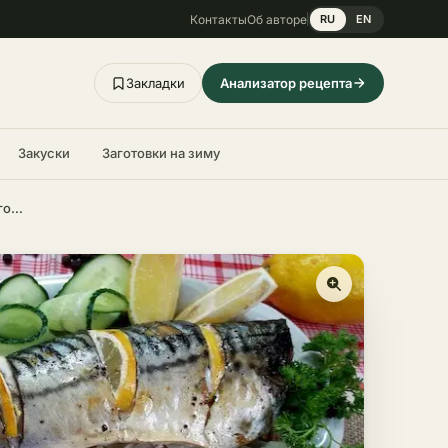
Контакты
Об авторе
RU
EN
Закладки
Анализатор рецепта
Закуски
Заготовки на зиму
Скумбрия запечённая в фольге в духовке с лимоном – пошаговый рецепт