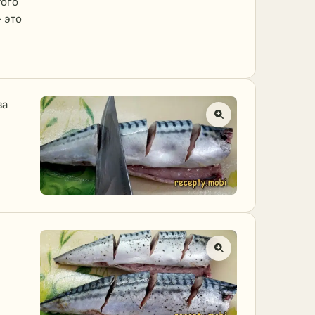
того
 это
за