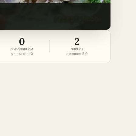
0
2
в избранном
оценок
у читателей
средняя 5.0