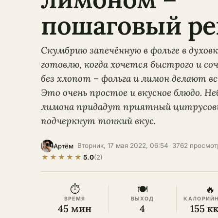
пошаговый ре
Скумбрию запечённую в фольге в духовк
готовлю, когда хочется быстрого и со
без хлопот – фольга и лимон делают вс
Это очень простое и вкусное блюдо. Н
лимона придадут приятный цитрусов
подчеркнут тонкий вкус.
·
Вторник, 17 мая 2022, 06:54
·
3762 просмот
Артём
★
★
★
★
★
5.0
(2)
⏱
🍽
🔥
ВРЕМЯ
ВЫХОД
КАЛОРИЙ
45 мин
4
155 к