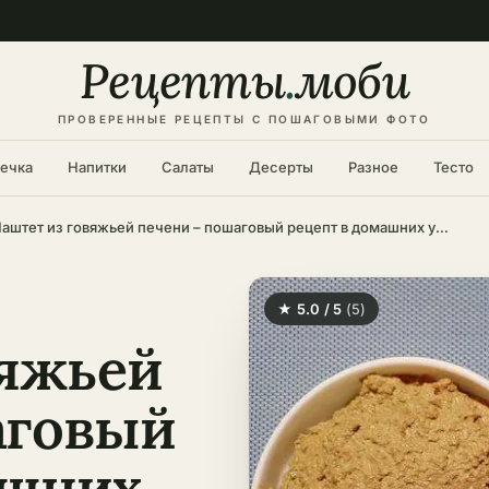
Рецепты
.
моби
ПРОВЕРЕННЫЕ РЕЦЕПТЫ С ПОШАГОВЫМИ ФОТО
ечка
Напитки
Салаты
Десерты
Разное
Тесто
Паштет из говяжьей печени – пошаговый рецепт в домашних условиях
★ 5.0 / 5
(5)
вяжьей
аговый
ашних