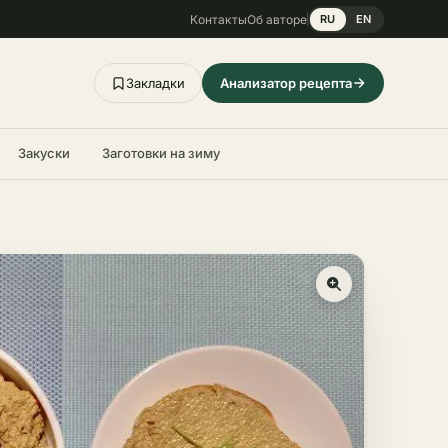
Контакты
Об авторе
RU
EN
Закладки
Анализатор рецепта
Закуски
Заготовки на зиму