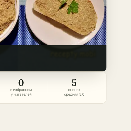
0
5
в избранном
оценок
у читателей
средняя 5.0