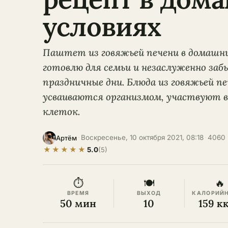
условиях
Паштет из говяжьей печени в домашни
готовлю для семьи и незаслуженно забы
праздничные дни. Блюда из говяжьей пе
усваиваются организмом, участвуют в
клеток.
·
Воскресенье, 10 октября 2021, 08:18
·
4060 
Артём
★
★
★
★
★
5.0
(5)
⏱
🍽
🔥
ВРЕМЯ
ВЫХОД
КАЛОРИЙ
50 мин
10
159 к