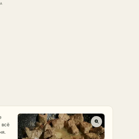
е
 всё
ня.