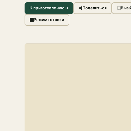
К приготовлению
Поделиться
В из
Режим готовки