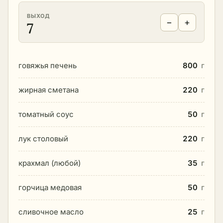
ВЫХОД
−
+
7
говяжья печень
800
г
жирная сметана
220
г
томатный соус
50
г
лук столовый
220
г
крахмал (любой)
35
г
горчица медовая
50
г
сливочное масло
25
г