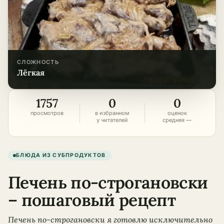
СЛОЖНОСТЬ
лёгкая
1757
0
0
просмотров
в избранном
оценок
у читателей
средняя —
БЛЮДА ИЗ СУБПРОДУКТОВ
Печень по-строгановски
– пошаговый рецепт
Печень по-строгановски я готовлю исключительно