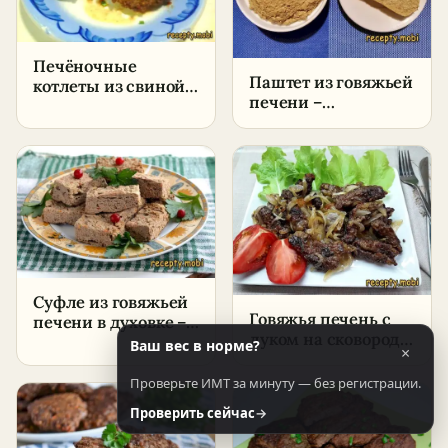
Печёночные
Паштет из говяжьей
котлеты из свиной
печени –
печени с гречкой –
пошаговый рецепт
пошаговый рецепт
в домашних
в домашних
условиях
условиях
Суфле из говяжьей
Говяжья печень с
печени в духовке –
луком на сковороде
пошаговый рецепт
Ваш вес в норме?
×
– пошаговый
в домашних
рецепт
условиях
Проверьте ИМТ за минуту — без регистрации.
Проверить сейчас
→