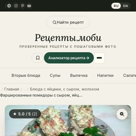
RU
EN
Найти рецепт
Рецепты
.
моби
ПРОВЕРЕННЫЕ РЕЦЕПТЫ С ПОШАГОВЫМИ ФОТО
Анализатор рецепта
Вторые блюда
Супы
Выпечка
Напитки
Салат
Главная
Блюда с яйцами, с сыром, молоком
Фаршированные помидоры с сыром, яйцом и чесноком – пошаговый рецепт в домашних условиях
★ 5.0 / 5
(2)