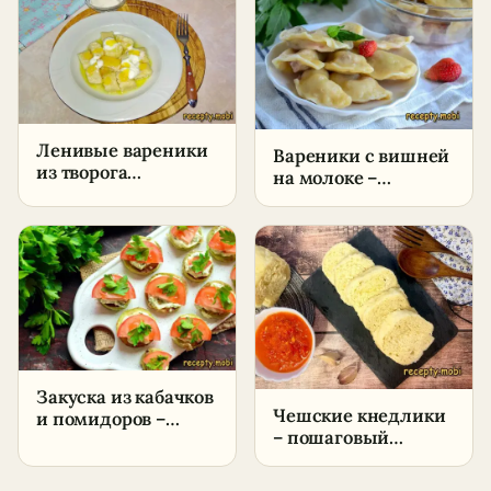
Ленивые вареники
Вареники с вишней
из творога
на молоке –
классические –
пошаговый рецепт
пошаговый рецепт
в домашних
в домашних
условиях
условиях
Закуска из кабачков
Чешские кнедлики
и помидоров –
– пошаговый
пошаговый рецепт
рецепт в домашних
в домашних
условиях
условиях