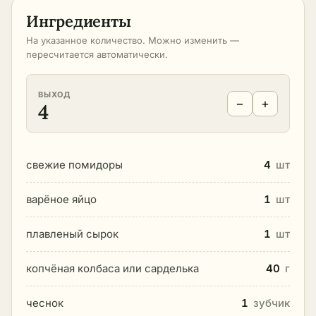
Ингредиенты
На указанное количество. Можно изменить —
пересчитается автоматически.
ВЫХОД
−
+
4
свежие помидоры
4
шт
варёное яйцо
1
шт
плавленый сырок
1
шт
копчёная колбаса или сарделька
40
г
чеснок
1
зубчик