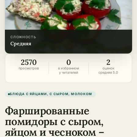
СЛОЖНОСТЬ
средняя
2570
0
2
просмотров
в избранном
оценок
у читателей
средняя 5.0
БЛЮДА С ЯЙЦАМИ, С СЫРОМ, МОЛОКОМ
Фаршированные
помидоры с сыром,
яйцом и чесноком –