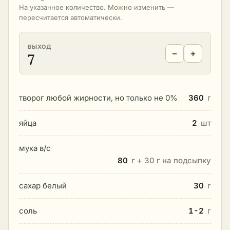
На указанное количество. Можно изменить —
пересчитается автоматически.
ВЫХОД
−
+
7
творог любой жирности, но только не 0%
360
г
яйца
2
шт
мука в/с
80
г + 30 г на подсыпку
сахар белый
30
г
соль
1-2
г