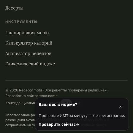
Десерты
ИНСТРУМЕНТЫ
Планировщик меню
Калькулятор калорий
Анализатор рецептов
Гликемический индекс
© 2026 Recepty.mobi · Все рецепты проверены редакцией ·
Разработка сайта:
tema.name
Конфиденциальность
Контакты
RU
EN
Ваш вес в норме?
×
Проверьте ИМТ за минуту — без регистрации.
Использование фото и других материалов разрешается при условии
размещения активной обратной ссылки на сайт recepty.mobi и с
Проверить сейчас
→
сохранением на фотографиях всех надписей и водяных знаков.