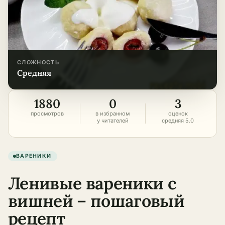
СЛОЖНОСТЬ
средняя
1880
0
3
просмотров
в избранном
оценок
у читателей
средняя 5.0
ВАРЕНИКИ
Ленивые вареники с
вишней – пошаговый
рецепт