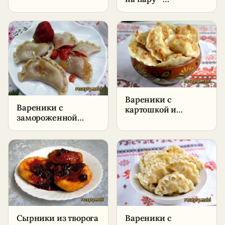
вишней –
пошаговый рецепт
пошаговый рецепт
в домашних
условиях
Вареники с
Вареники с
картошкой и
замороженной
квашеной капустой
клубникой –
– пошаговый
пошаговый рецепт
рецепт в домашних
в домашних
условиях
условиях
Сырники из творога
Вареники с