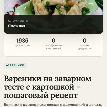
СЛОЖНОСТЬ
сложная
1936
0
0
просмотров
в избранном
оценок
у читателей
средняя —
ВАРЕНИКИ
Вареники на заварном
тесте с картошкой –
пошаговый рецепт
Вареники на заварном тесте с картошкой я леплю,