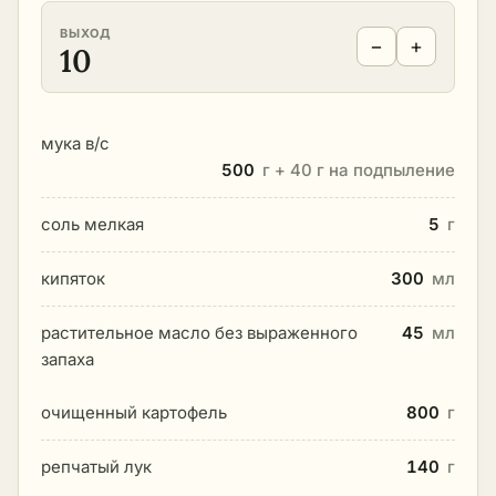
ВЫХОД
−
+
10
мука в/с
500
г + 40 г на подпыление
соль мелкая
5
г
кипяток
300
мл
растительное масло без выраженного
45
мл
запаха
очищенный картофель
800
г
репчатый лук
140
г