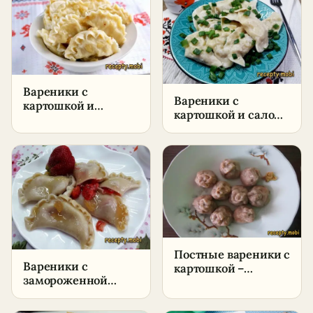
Вареники с
Вареники с
картошкой и
картошкой и салом
жареным луком –
– пошаговый
пошаговый рецепт
рецепт в домашних
в домашних
условиях
условиях
Постные вареники с
Вареники с
картошкой –
замороженной
пошаговый рецепт
клубникой –
в домашних
пошаговый рецепт
условиях