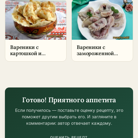
в домашних
условиях
Вареники с
Вареники с
картошкой и
замороженной
квашеной капустой
вишней –
– пошаговый
пошаговый рецепт
рецепт в домашних
в домашних
условиях
условиях
Готово! Приятного аппетита
Если получилось — поставьте оценку рецепту, это
поможет другим выбрать его. И загляните в
комментарии: автор отвечает каждому.
ОЦЕНИТЬ РЕЦЕПТ