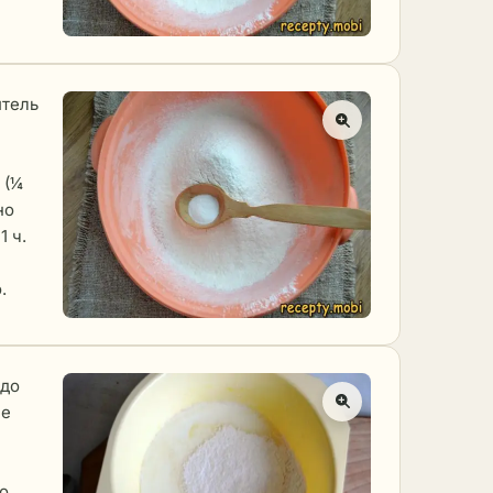
итель
 (¼
но
1 ч.
.
 до
ее
го