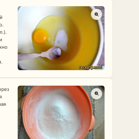
й
о.
.).
и
жно
.
ерез
я
ная