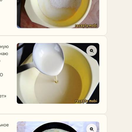
чную
инаю
ю
НО
ет»
ьное