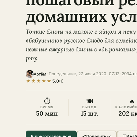
домашних усл
Тонкие блины на молоке с яйцом я пеку
«бабушкино» русское блюдо для семейн
нежные ажурные блины с «дырочками»
рту.
·
Понедельник, 27 июля 2020, 07:17
·
2934 п
Артём
★
★
★
★
★
5.0
(1)
⏱
🍽
🔥
ВРЕМЯ
ВЫХОД
КАЛОРИЙ
50 мин
15 шт.
202 к
К приготовлению
Поделиться
В из