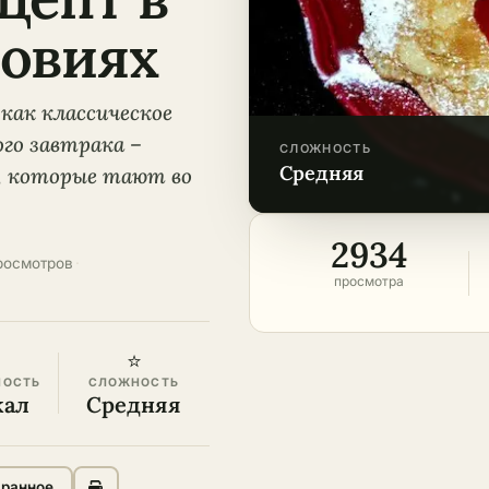
овиях
 как классическое
ого завтрака –
СЛОЖНОСТЬ
средняя
, которые тают во
2934
росмотров
·
просмотра
⭐
НОСТЬ
СЛОЖНОСТЬ
кал
Средняя
бранное