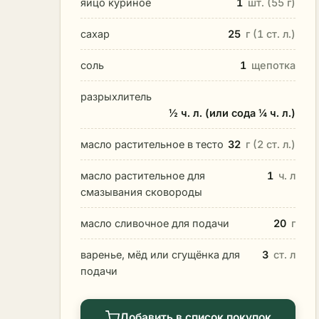
яйцо куриное
1
шт. (55 г)
сахар
25
г (1 ст. л.)
соль
1
щепотка
разрыхлитель
½ ч. л. (или сода ¼ ч. л.)
масло растительное в тесто
32
г (2 ст. л.)
масло растительное для
1
ч. л
смазывания сковороды
масло сливочное для подачи
20
г
варенье, мёд или сгущёнка для
3
ст. л
подачи
Добавить в список покупок