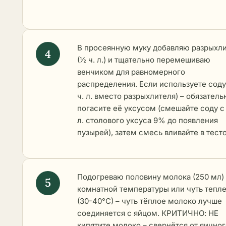
В просеянную муку добавляю разрыхл
(½ ч. л.) и тщательно перемешиваю
венчиком для равномерного
распределения. Если используете соду
ч. л. вместо разрыхлителя) – обязатель
погасите её уксусом (смешайте соду с 
л. столового уксуса 9% до появления
пузырей), затем смесь вливайте в тесто
Подогреваю половину молока (250 мл)
комнатной температуры или чуть тепл
(30-40°C) – чуть тёплое молоко лучше
соединяется с яйцом. КРИТИЧНО: НЕ
кипятите молоко – свернётся от яично