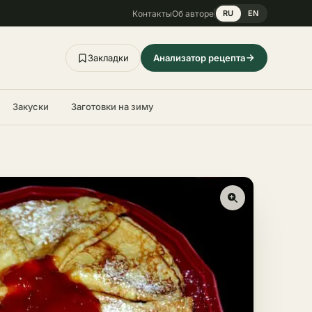
Контакты
Об авторе
RU
EN
Закладки
Анализатор рецепта
Закуски
Заготовки на зиму