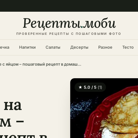
Рецепты
.
моби
ПРОВЕРЕННЫЕ РЕЦЕПТЫ С ПОШАГОВЫМИ ФОТО
ечка
Напитки
Салаты
Десерты
Разное
Тесто
Тонкие блины на молоке с яйцом – пошаговый рецепт в домашних условиях
★ 5.0 / 5
(1)
 на
м –
цепт в