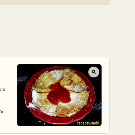
для
ть