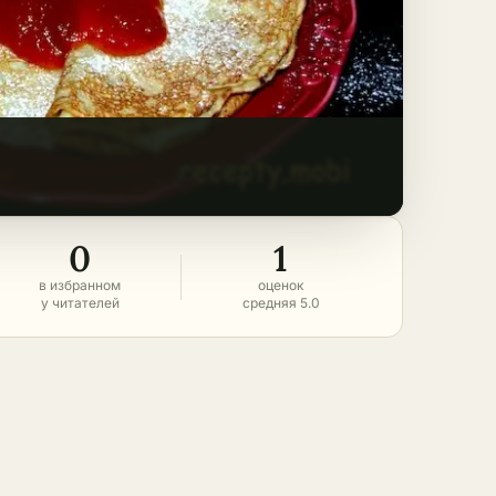
0
1
в избранном
оценок
у читателей
средняя 5.0