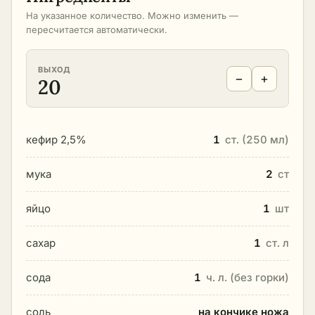
На указанное количество. Можно изменить —
пересчитается автоматически.
ВЫХОД
−
+
20
кефир 2,5%
1
ст. (250 мл)
мука
2
ст
яйцо
1
шт
сахар
1
ст. л
сода
1
ч. л. (без горки)
соль
на кончике ножа