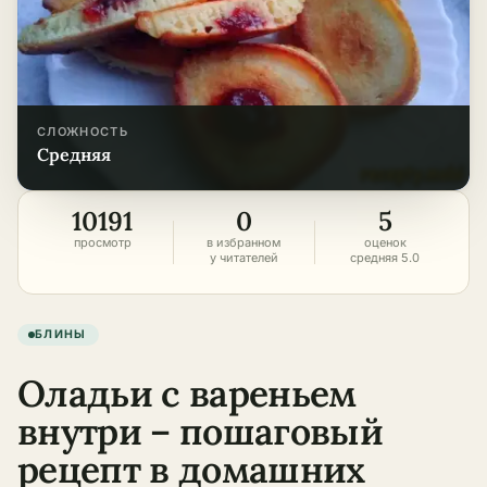
СЛОЖНОСТЬ
средняя
10191
0
5
просмотр
в избранном
оценок
у читателей
средняя 5.0
БЛИНЫ
Оладьи с вареньем
внутри – пошаговый
рецепт в домашних