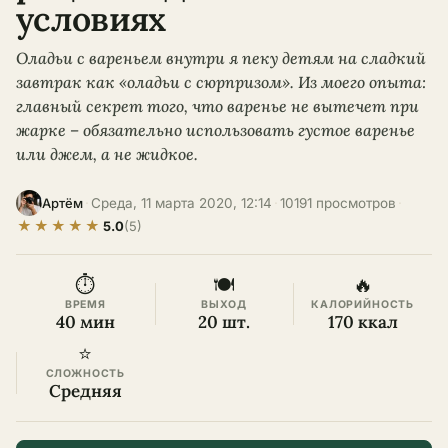
условиях
Оладьи с вареньем внутри я пеку детям на сладкий
завтрак как «оладьи с сюрпризом». Из моего опыта:
главный секрет того, что варенье не вытечет при
жарке – обязательно использовать густое варенье
или джем, а не жидкое.
·
Среда, 11 марта 2020, 12:14
·
10191 просмотров
·
Артём
★
★
★
★
★
5.0
(5)
⏱
🍽
🔥
ВРЕМЯ
ВЫХОД
КАЛОРИЙНОСТЬ
40 мин
20 шт.
170 ккал
⭐
СЛОЖНОСТЬ
Средняя