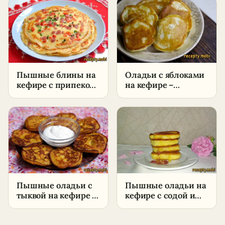
условиях
условиях
Пышные блины на
Оладьи с яблоками
кефире с припеком
на кефире –
из ветчины –
пошаговый рецепт
пошаговый рецепт
в домашних
в домашних
условиях
условиях
Пышные оладьи с
Пышные оладьи на
тыквой на кефире –
кефире с содой и
пошаговый рецепт
яйцами –
в домашних
пошаговый рецепт