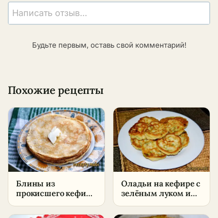
Написать отзыв...
Будьте первым, оставь свой комментарий!
Похожие рецепты
Блины из
Оладьи на кефире с
прокисшего кефира
зелёным луком и
– пошаговый
яйцом – пошаговый
рецепт в домашних
рецепт в домашних