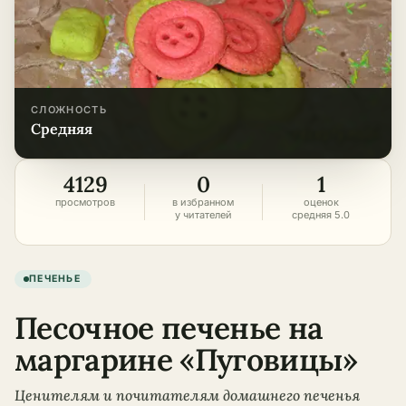
СЛОЖНОСТЬ
средняя
4129
0
1
просмотров
в избранном
оценок
у читателей
средняя 5.0
ПЕЧЕНЬЕ
Песочное печенье на
маргарине «Пуговицы»
Ценителям и почитателям домашнего печенья