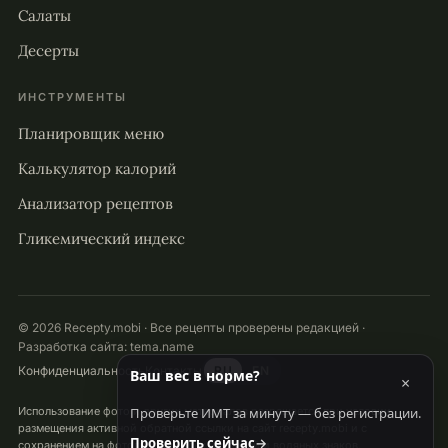
Салаты
Десерты
ИНСТРУМЕНТЫ
Планировщик меню
Калькулятор калорий
Анализатор рецептов
Гликемический индекс
© 2026 Recepty.mobi · Все рецепты проверены редакцией ·
Разработка сайта:
tema.name
Конфиденциальность
Контакты
RU
EN
Ваш вес в норме?
×
Использование фото и других материалов разрешается при условии
Проверьте ИМТ за минуту — без регистрации.
размещения активной обратной ссылки на сайт recepty.mobi и с
Проверить сейчас
→
сохранением на фотографиях всех надписей и водяных знаков.