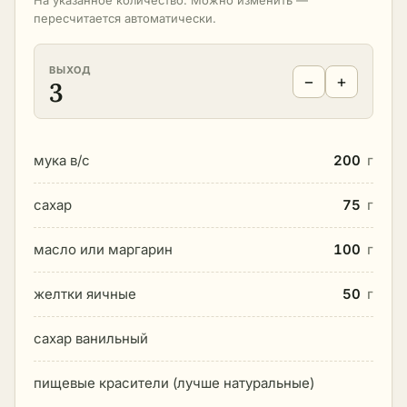
На указанное количество. Можно изменить —
пересчитается автоматически.
ВЫХОД
−
+
3
мука в/с
200
г
сахар
75
г
масло или маргарин
100
г
желтки яичные
50
г
сахар ванильный
пищевые красители (лучше натуральные)