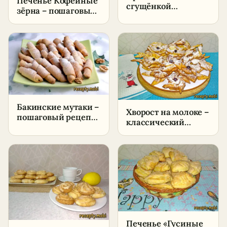
Печенье Кофейные
сгущёнкой
зёрна – пошаговый
классический
рецепт в домашних
рецепт –
условиях
пошаговый рецепт
в домашних
условиях
Бакинские мутаки –
Хворост на молоке –
пошаговый рецепт
классический
в домашних
рецепт пошагово в
условиях
домашних условиях
Печенье «Гусиные