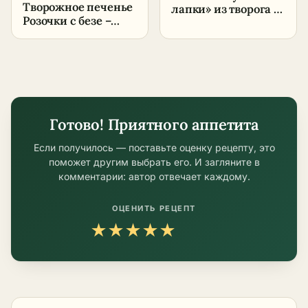
Творожное печенье
лапки» из творога –
Розочки с безе –
пошаговый рецепт
пошаговый рецепт
в домашних
в домашних
условиях
условиях
Готово! Приятного аппетита
Если получилось — поставьте оценку рецепту, это
поможет другим выбрать его. И загляните в
комментарии: автор отвечает каждому.
ОЦЕНИТЬ РЕЦЕПТ
★
★
★
★
★