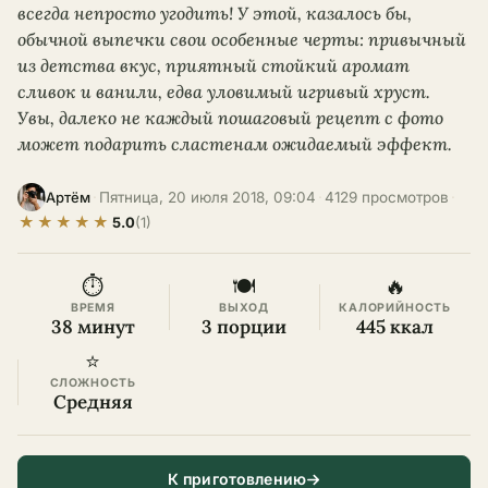
всегда непросто угодить! У этой, казалось бы,
обычной выпечки свои особенные черты: привычный
из детства вкус, приятный стойкий аромат
сливок и ванили, едва уловимый игривый хруст.
Увы, далеко не каждый пошаговый рецепт с фото
может подарить сластенам ожидаемый эффект.
·
Пятница, 20 июля 2018, 09:04
·
4129 просмотров
·
Артём
★
★
★
★
★
5.0
(1)
⏱
🍽
🔥
ВРЕМЯ
ВЫХОД
КАЛОРИЙНОСТЬ
38 минут
3 порции
445 ккал
⭐
СЛОЖНОСТЬ
Средняя
К приготовлению