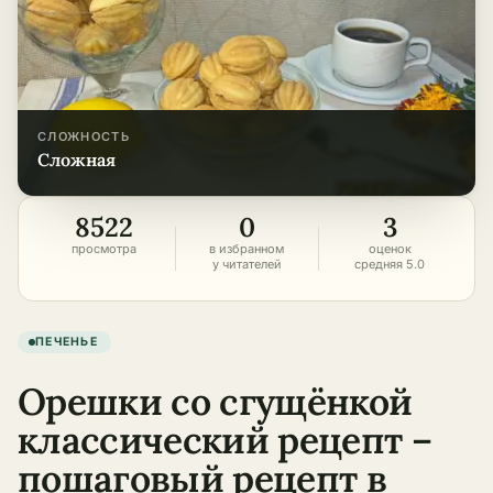
СЛОЖНОСТЬ
сложная
8522
0
3
просмотра
в избранном
оценок
у читателей
средняя 5.0
ПЕЧЕНЬЕ
Орешки со сгущёнкой
классический рецепт –
пошаговый рецепт в