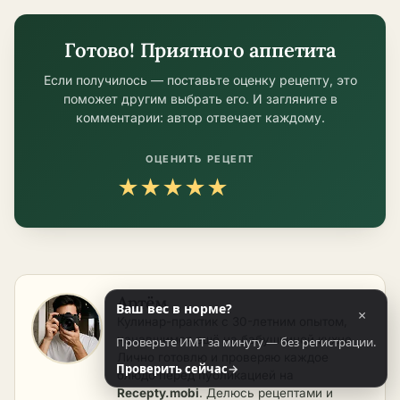
Готово! Приятного аппетита
Если получилось — поставьте оценку рецепту, это
поможет другим выбрать его. И загляните в
комментарии: автор отвечает каждому.
ОЦЕНИТЬ РЕЦЕПТ
★
★
★
★
★
Артём
Ваш вес в норме?
×
Кулинар-практик с 30-летним опытом,
начавшимся ещё на бабушкиной кухне.
Проверьте ИМТ за минуту — без регистрации.
Лично готовлю и проверяю каждое
Проверить сейчас
→
блюдо перед публикацией на
Recepty.mobi
. Делюсь рецептами и