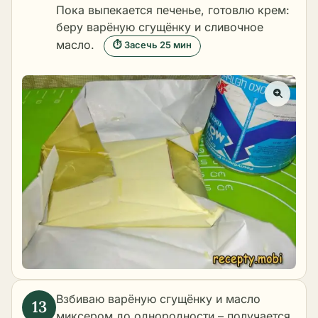
Пока выпекается печенье, готовлю крем:
беру варёную сгущёнку и сливочное
масло.
⏱ Засечь 25 мин
Взбиваю варёную сгущёнку и масло
миксером до однородности – получается