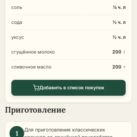
соль
¼ ч. л
сода
½ ч. л
уксус
½ ч. л
сгущённое молоко
200
г
сливочное масло
200
г
Добавить в список покупок
Приготовление
Для приготовления классических