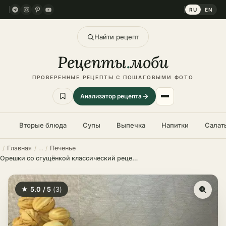
RU
EN
Найти рецепт
Рецепты
.
моби
ПРОВЕРЕННЫЕ РЕЦЕПТЫ С ПОШАГОВЫМИ ФОТО
Анализатор рецепта
Вторые блюда
Супы
Выпечка
Напитки
Салат
Главная
Печенье
Орешки со сгущёнкой классический рецепт – пошаговый рецепт в домашних условиях
★ 5.0 / 5
(3)