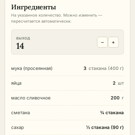
Ингредиенты
На указанное количество. Можно изменить —
пересчитается автоматически.
ВЫХОД
−
+
14
мука (просеянная)
3
стакана (400 г)
яйца
2
шт
масло сливочное
200
г
сметана
¾ стакана
сахар
½ стакана (90 г)