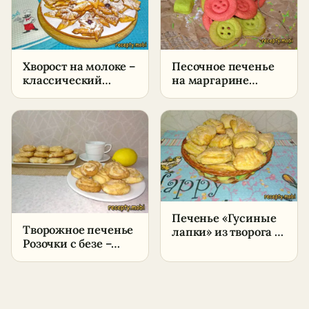
Хворост на молоке –
Песочное печенье
классический
на маргарине
рецепт пошагово в
«Пуговицы»
домашних условиях
Печенье «Гусиные
Творожное печенье
лапки» из творога –
Розочки с безе –
пошаговый рецепт
пошаговый рецепт
в домашних
в домашних
условиях
условиях