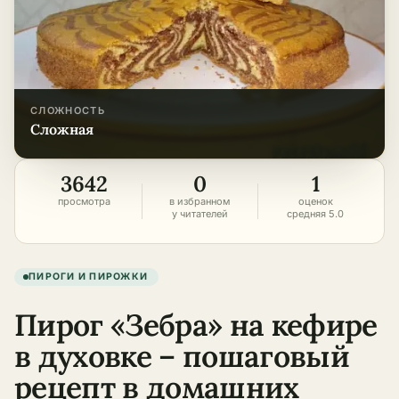
СЛОЖНОСТЬ
сложная
3642
0
1
просмотра
в избранном
оценок
у читателей
средняя 5.0
ПИРОГИ И ПИРОЖКИ
Пирог «Зебра» на кефире
в духовке – пошаговый
рецепт в домашних