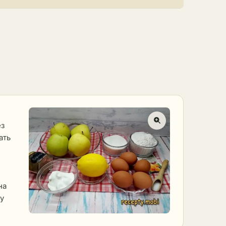
ез
ать
на
ру