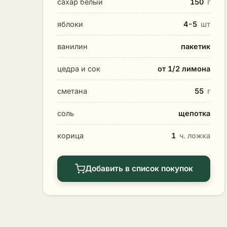
сахар белый
150
г
яблоки
4-5
шт
ванилин
пакетик
цедра и сок
от 1/2 лимона
сметана
55
г
соль
щепотка
корица
1
ч. ложка
Добавить в список покупок