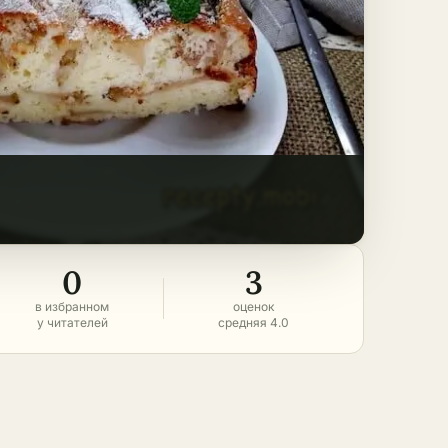
0
3
в избранном
оценок
у читателей
средняя 4.0