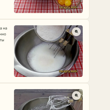
а на
нно
уты