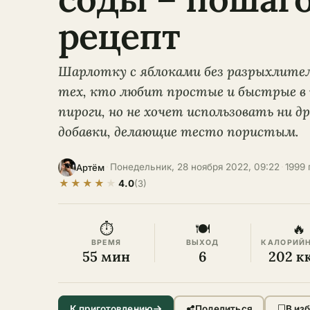
рецепт
Шарлотку с яблоками без разрыхлителя
тех, кто любит простые и быстрые в
пироги, но не хочет использовать ни д
добавки, делающие тесто пористым.
·
Понедельник, 28 ноября 2022, 09:22
·
1999
Артём
★
★
★
★
★
4.0
(3)
⏱
🍽
🔥
ВРЕМЯ
ВЫХОД
КАЛОРИЙ
55 мин
6
202 к
К приготовлению
Поделиться
В из