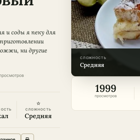
 и соды я пеку для
 приготовлении
рожжи, ни другие
СЛОЖНОСТЬ
средняя
 просмотров
·
1999
просмотров
⭐
НОСТЬ
СЛОЖНОСТЬ
кал
Средняя
бранное