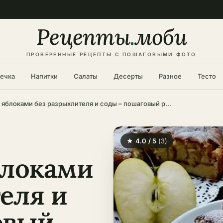
Рецепты
.
моби
ПРОВЕРЕННЫЕ РЕЦЕПТЫ С ПОШАГОВЫМИ ФОТО
ечка
Напитки
Салаты
Десерты
Разное
Тесто
Шарлотка с яблоками без разрыхлителя и соды – пошаговый рецепт
★ 4.0 / 5
(3)
блоками
еля и
овый