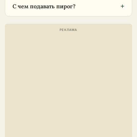
+
С чем подавать пирог?