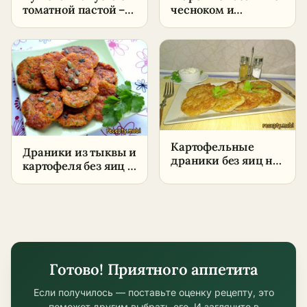
томатной пастой –
чесноком и
пошаговый рецепт
майонезом –
в домашних
пошаговый рецепт
условиях
Картофельные
Драники из тыквы и
драники без яиц на
картофеля без яиц –
сковороде –
пошаговый рецепт
пошаговый рецепт
в домашних
в домашних
условиях
условиях
Готово! Приятного аппетита
Если получилось — поставьте оценку рецепту, это
поможет другим выбрать его. И загляните в