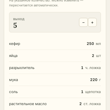
На указанное количество. Можно изменить —
пересчитается автоматически.
ВЫХОД
−
+
5
кефир
250
мл
яйца
2
шт
разрыхлитель
1
ч. ложка
мука
220
г
соль
1
щепотка
растительное масло
2
ст. ложка