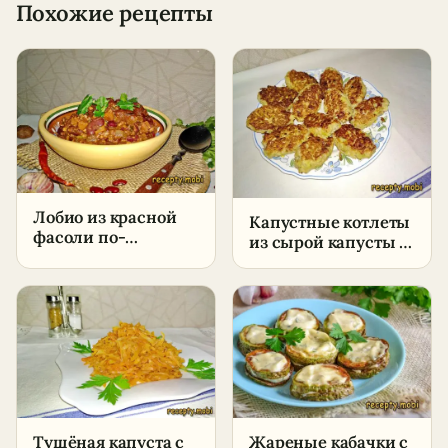
Похожие рецепты
Лобио из красной
Капустные котлеты
фасоли по-
из сырой капусты –
грузински –
пошаговый рецепт
пошаговый рецепт
в домашних
в домашних
условиях
условиях
Тушёная капуста с
Жареные кабачки с