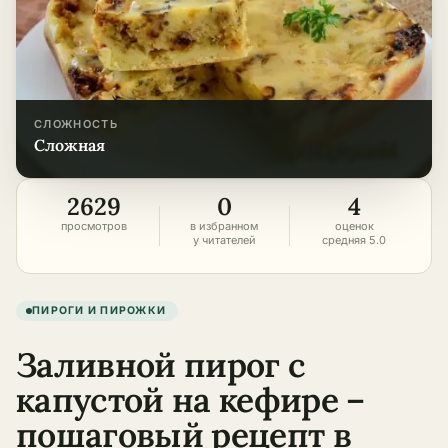
СЛОЖНОСТЬ
сложная
2629
0
4
просмотров
в избранном
оценок
у читателей
средняя 5.0
ПИРОГИ И ПИРОЖКИ
Заливной пирог с
капустой на кефире –
пошаговый рецепт в