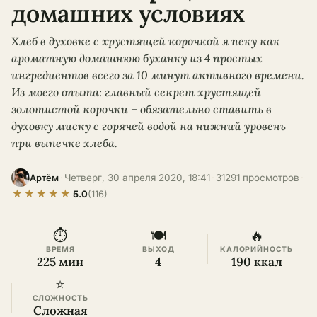
домашних условиях
Хлеб в духовке с хрустящей корочкой я пеку как
ароматную домашнюю буханку из 4 простых
ингредиентов всего за 10 минут активного времени.
Из моего опыта: главный секрет хрустящей
золотистой корочки – обязательно ставить в
духовку миску с горячей водой на нижний уровень
при выпечке хлеба.
·
Четверг, 30 апреля 2020, 18:41
·
31291 просмотров
·
Артём
★
★
★
★
★
5.0
(116)
⏱
🍽
🔥
ВРЕМЯ
ВЫХОД
КАЛОРИЙНОСТЬ
225 мин
4
190 ккал
⭐
СЛОЖНОСТЬ
Сложная