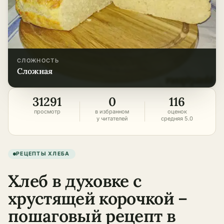
СЛОЖНОСТЬ
сложная
31291
0
116
просмотр
в избранном
оценок
у читателей
средняя 5.0
РЕЦЕПТЫ ХЛЕБА
Хлеб в духовке с
хрустящей корочкой –
пошаговый рецепт в