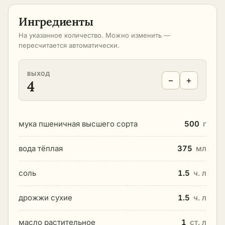
Ингредиенты
На указанное количество. Можно изменить —
пересчитается автоматически.
ВЫХОД
−
+
4
мука пшеничная высшего сорта
500
г
вода тёплая
375
мл
соль
1.5
ч. л
дрожжи сухие
1.5
ч. л
масло растительное
1
ст. л