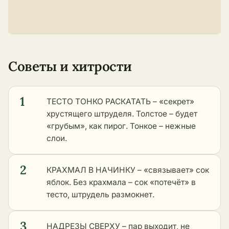
Советы и хитрости
1
ТЕСТО ТОНКО РАСКАТАТЬ – «секрет»
хрустящего штруделя. Толстое – будет
«грубым», как пирог. Тонкое – нежные
слои.
2
КРАХМАЛ В НАЧИНКУ – «связывает» сок
яблок. Без крахмала – сок «потечёт» в
тесто, штрудель размокнет.
3
НАДРЕЗЫ СВЕРХУ – пар выходит, не