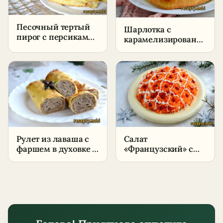
Песочный тертый
Шарлотка с
пирог с персиками
карамелизированными
и яблоками на
яблоками –
маргарине
пошаговый рецепт
в домашних
условиях
Рулет из лаваша с
Салат
фаршем в духовке –
«Французский» с
пошаговый рецепт
яблоком, морковью
в домашних
и сыром –
условиях
пошаговый рецепт
в домашних
условиях