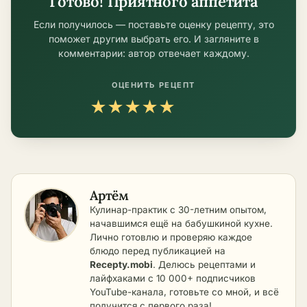
Готово! Приятного аппетита
Если получилось — поставьте оценку рецепту, это
поможет другим выбрать его. И загляните в
комментарии: автор отвечает каждому.
ОЦЕНИТЬ РЕЦЕПТ
★
★
★
★
★
Артём
Кулинар-практик с 30-летним опытом,
начавшимся ещё на бабушкиной кухне.
Лично готовлю и проверяю каждое
блюдо перед публикацией на
Recepty.mobi
. Делюсь рецептами и
лайфхаками с 10 000+ подписчиков
YouTube-канала, готовьте со мной, и всё
получится с первого раза!