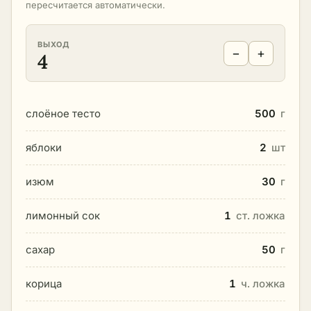
пересчитается автоматически.
ВЫХОД
−
+
4
слоёное тесто
500
г
яблоки
2
шт
изюм
30
г
лимонный сок
1
ст. ложка
сахар
50
г
корица
1
ч. ложка