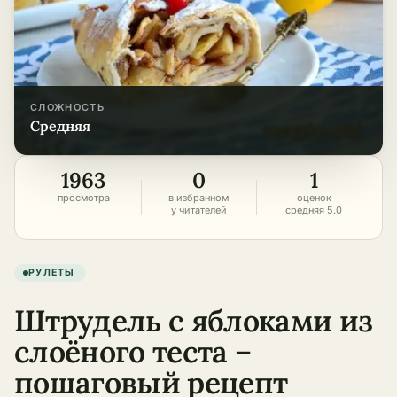
СЛОЖНОСТЬ
средняя
1963
0
1
просмотра
в избранном
оценок
у читателей
средняя 5.0
РУЛЕТЫ
Штрудель с яблоками из
слоёного теста –
пошаговый рецепт