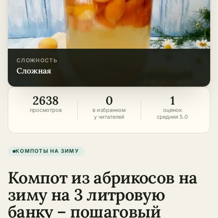
СЛОЖНОСТЬ
сложная
2638
0
1
просмотров
в избранном
оценок
у читателей
средняя 5.0
КОМПОТЫ НА ЗИМУ
Компот из абрикосов на
зиму на 3 литровую
банку – пошаговый