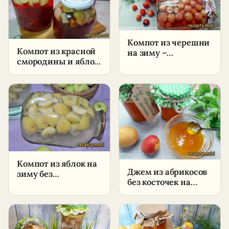
Компот из черешни
Компот из красной
на зиму –
смородины и яблок
пошаговый рецепт
на зиму –
пошаговый рецепт
в домашних
условиях
Компот из яблок на
Джем из абрикосов
зиму без
без косточек на
стерилизации –
зиму – пошаговый
пошаговый рецепт
рецепт