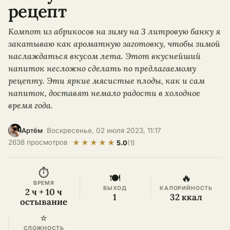
рецепт
Компот из абрикосов на зиму на 3 литровую банку я
закатываю как ароматную заготовку, чтобы зимой
наслаждаться вкусом лета. Этот вкуснейший
напиток несложно сделать по предлагаемому
рецепту. Эти яркие мясистые плоды, как и сам
напиток, доставят немало радости в холодное
время года.
·
Воскресенье, 02 июля 2023, 11:17
·
Артём
★
★
★
★
★
2638 просмотров
·
5.0
(1)
⏱
🍽
🔥
ВРЕМЯ
ВЫХОД
КАЛОРИЙНОСТЬ
2 ч + 10 ч
1
32 ккал
остывание
⭐
СЛОЖНОСТЬ