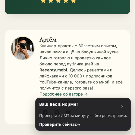
★
★
★
★
★
Артём
Кулинар-практик с 30-летним опытом,
начавшимся ещё на бабушкиной кухне.
Лично готовлю и проверяю каждое
блюдо перед публикацией на
Recepty.mobi
. Делюсь рецептами и
лайфхаками с 10 000+ подписчиков
YouTube-канала, готовьте со мной, и всё
получится с первого раза!
Подробнее об авторе →
СОЦСЕТИ АВТОРА:
Ваш вес в норме?
×
Проверьте ИМТ за минуту — без регистрации.
Проверить сейчас
→