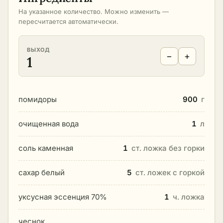
На указанное количество. Можно изменить —
пересчитается автоматически.
ВЫХОД
−
+
1
помидоры
900
г
очищенная вода
1
л
соль каменная
1
ст. ложка без горки
сахар белый
5
ст. ложек с горкой
уксусная эссенция 70%
1
ч. ложка
чеснок