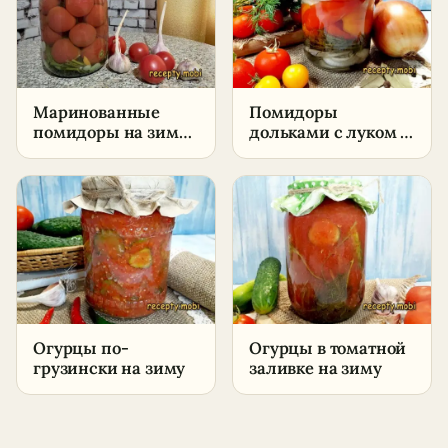
Маринованные
Помидоры
помидоры на зиму
дольками с луком и
– пошаговый
маслом на зиму без
рецепт в домашних
стерилизации
условиях
Огурцы по-
Огурцы в томатной
грузински на зиму
заливке на зиму