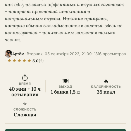
как одну из самых эффектных и вкусных заготовок
– покоряет простотой исполнения и
нетривиальным вкусом. Никакие приправы,
которые обычно закладываются в соленья, здесь не
используются – исключением является только
чеснок.
·
Вторник, 05 сентября 2023, 21:09
·
1316 просмотров
Артём
★
★
★
★
★
·
5.0
(2)
⏱
🍽
🔥
ВРЕМЯ
ВЫХОД
КАЛОРИЙНОСТЬ
40 мин + 10 ч
1 банка 1,5 л
35 ккал
остывания
⭐
СЛОЖНОСТЬ
Сложная