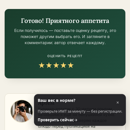
Готово! Приятного аппетита
Если получилось — поставьте оценку рецепту, это
поможет другим выбрать его. И загляните в
комментарии: автор отвечает каждому.
ОЦЕНИТЬ РЕЦЕПТ
★
★
★
★
★
Ваш вес в норме?
×
Артём
Кулинар-практик с 30-летним опытом,
Проверьте ИМТ за минуту — без регистрации.
начавшимся ещё на бабушкиной кухне.
Проверить сейчас
→
Лично готовлю и проверяю каждое
блюдо перед публикацией на