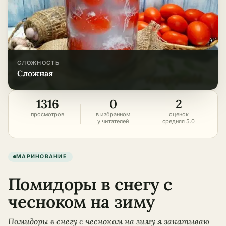
СЛОЖНОСТЬ
сложная
1316
0
2
просмотров
в избранном
оценок
у читателей
средняя 5.0
МАРИНОВАНИЕ
Помидоры в снегу с
чесноком на зиму
Помидоры в снегу с чесноком на зиму я закатываю