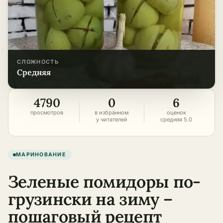
СЛОЖНОСТЬ
средняя
4790
0
6
просмотров
в избранном
оценок
у читателей
средняя 5.0
МАРИНОВАНИЕ
Зеленые помидоры по-
грузински на зиму –
пошаговый рецепт