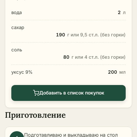
вода
2
л
сахар
190
г или 9,5 ст.л. (без горки)
соль
80
г или 4 ст.л. (без горки)
уксус 9%
200
мл
Добавить в список покупок
Приготовление
Подготавливаю и выкладываю на стол