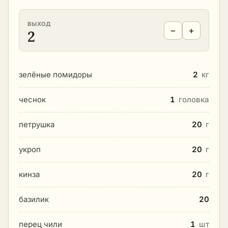
ВЫХОД
−
+
2
зелёные помидоры
2
кг
чеснок
1
головка
петрушка
20
г
укроп
20
г
кинза
20
г
базилик
20
перец чили
1
шт