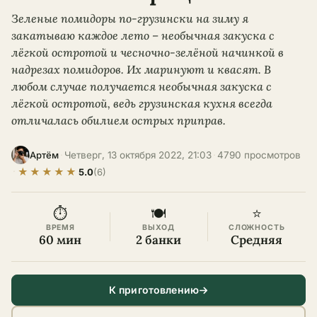
Зеленые помидоры по-грузински на зиму я
закатываю каждое лето – необычная закуска с
лёгкой остротой и чесночно-зелёной начинкой в
надрезах помидоров. Их маринуют и квасят. В
любом случае получается необычная закуска с
лёгкой остротой, ведь грузинская кухня всегда
отличалась обилием острых приправ.
·
Четверг, 13 октября 2022, 21:03
·
4790 просмотров
Артём
★
★
★
★
★
·
5.0
(6)
⏱
🍽
⭐
ВРЕМЯ
ВЫХОД
СЛОЖНОСТЬ
60 мин
2 банки
Средняя
К приготовлению