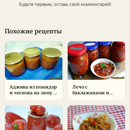
Будьте первым, оставь свой комментарий!
Похожие рецепты
Аджика из помидор
Лечо с
и чеснока на зиму –
баклажанами и
пошаговый рецепт
перцем на зиму –
в домашних
пошаговый рецепт
условиях
в домашних
условиях