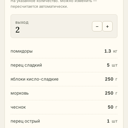
На указанное количество. Можно изменить —
пересчитается автоматически.
ВЫХОД
−
+
2
помидоры
1.3
кг
перец сладкий
5
шт
яблоки кисло-сладкие
250
г
морковь
250
г
чеснок
50
г
перец острый
1
шт