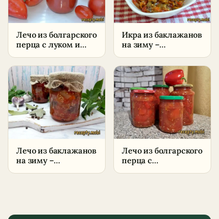
Лечо из болгарского
Икра из баклажанов
перца с луком и
на зиму –
чесноком на зиму:
пошаговый рецепт
классический
в домашних
рецепт с уксусом
условиях
Лечо из баклажанов
Лечо из болгарского
на зиму –
перца с
пошаговый рецепт
помидорами на
зиму: пошаговый
рецепт без уксуса