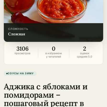
СЛОЖНОСТЬ
сложная
3106
0
2
просмотров
в избранном
оценок
у читателей
средняя 5.0
СОУСЫ НА ЗИМУ
Аджика с яблоками и
помидорами –
пошаговый рецепт в