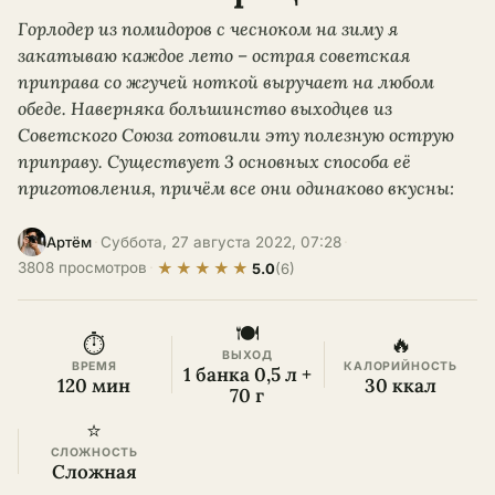
Горлодер из помидоров с чесноком на зиму я
закатываю каждое лето – острая советская
приправа со жгучей ноткой выручает на любом
обеде. Наверняка большинство выходцев из
Советского Союза готовили эту полезную острую
приправу. Существует 3 основных способа её
приготовления, причём все они одинаково вкусны:
·
Суббота, 27 августа 2022, 07:28
·
Артём
★
★
★
★
★
3808 просмотров
·
5.0
(6)
🍽
⏱
🔥
ВЫХОД
ВРЕМЯ
КАЛОРИЙНОСТЬ
1 банка 0,5 л +
120 мин
30 ккал
70 г
⭐
СЛОЖНОСТЬ
Сложная