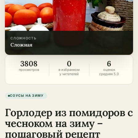
СЛОЖНОСТЬ
сложная
3808
0
6
просмотров
в избранном
оценок
у читателей
средняя 5.0
СОУСЫ НА ЗИМУ
Горлодер из помидоров с
чесноком на зиму –
пошаговый рецепт